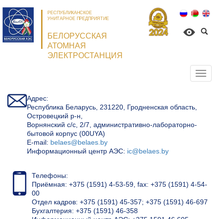
РЕСПУБЛИКАНСКОЕ
УНИТАРНОЕ ПРЕДПРИЯТИЕ
БЕЛОРУССКАЯ
АТОМНАЯ
ЭЛЕКТРОСТАНЦИЯ
Откр
нави
Адрес:
Республика Беларусь, 231220, Гродненская область,
Островецкий р-н,
Ворнянский с/с, 2/7, административно-лабораторно-
бытовой корпус (00UYA)
Е-mail:
belaes@belaes.by
Информационный центр АЭС:
ic@belaes.by
Телефоны:
Приёмная: +375 (1591) 4-53-59, fax: +375 (1591) 4-54-
00
Отдел кадров: +375 (1591) 45-357; +375 (1591) 46-697
Бухгалтерия: +375 (1591) 46-358