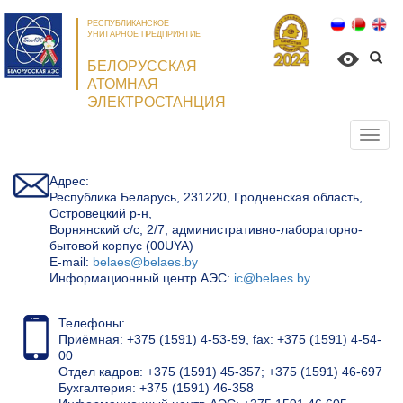
РЕСПУБЛИКАНСКОЕ
УНИТАРНОЕ ПРЕДПРИЯТИЕ
БЕЛОРУССКАЯ
АТОМНАЯ
ЭЛЕКТРОСТАНЦИЯ
Откр
нави
Адрес:
Республика Беларусь, 231220, Гродненская область,
Островецкий р-н,
Ворнянский с/с, 2/7, административно-лабораторно-
бытовой корпус (00UYA)
Е-mail:
belaes@belaes.by
Информационный центр АЭС:
ic@belaes.by
Телефоны:
Приёмная: +375 (1591) 4-53-59, fax: +375 (1591) 4-54-
00
Отдел кадров: +375 (1591) 45-357; +375 (1591) 46-697
Бухгалтерия: +375 (1591) 46-358