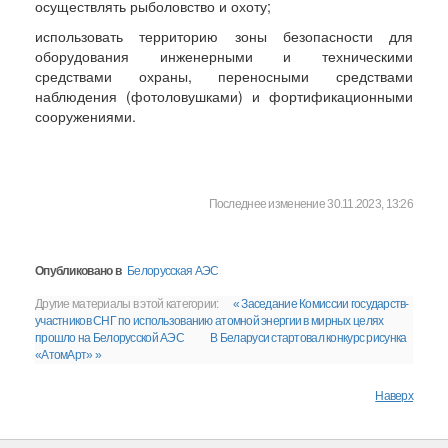
осуществлять рыболовство и охоту;
использовать территорию зоны безопасности для
оборудования инженерными и техническими
средствами охраны, переносными средствами
наблюдения (фотоловушками) и фортификационными
сооружениями.
Последнее изменение 30.11.2023, 13:26
Опубликовано в
Белорусская АЭС
Другие материалы в этой категории:
« Заседание Комиссии государств-
участников СНГ по использованию атомной энергии в мирных целях
прошло на Белорусской АЭС
В Беларуси стартовал конкурс рисунка
«АтомАрт» »
Наверх