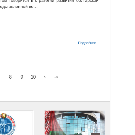
представленной во…
Подробнее ...
7
8
9
10