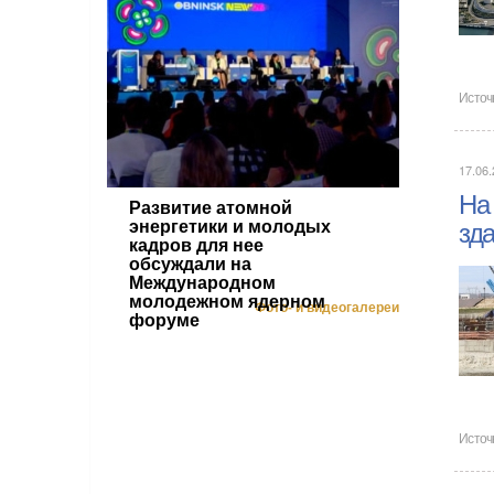
Источ
17.06.
На
Развитие атомной
энергетики и молодых
зд
кадров для нее
обсуждали на
Международном
молодежном ядерном
Фото- и видеогалереи
форуме
Источ