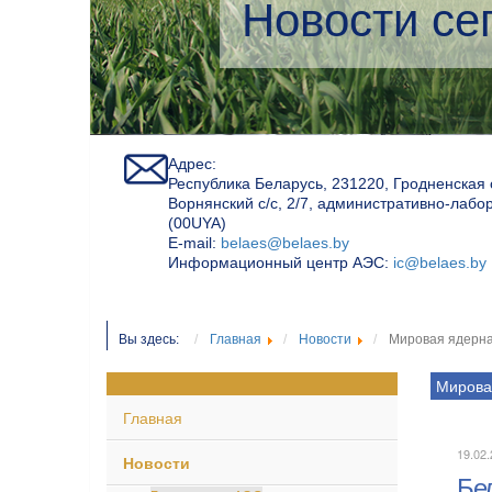
Экологичес
Адрес:
Республика Беларусь, 231220, Гродненская 
Ворнянский с/с, 2/7, административно-лабо
(00UYA)
Е-mail:
belaes@belaes.by
Информационный центр АЭС:
ic@belaes.by
Вы здесь:
Главная
Новости
Мировая ядерна
Мирова
Главная
19.02.
Новости
Бе