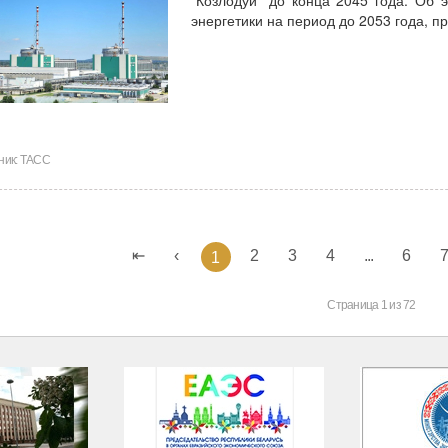
энергетики на период до 2053 года, 
ник:
ТАСС
2
3
4
...
6
1
Страница 1 из 72