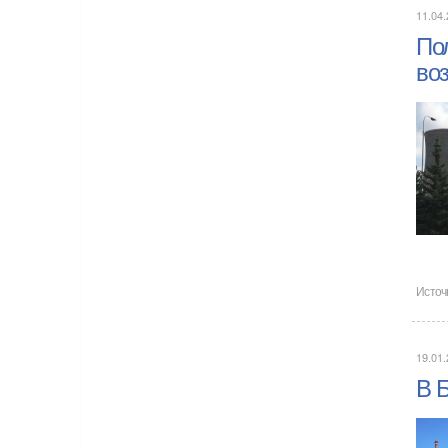
11.04.
Пол
во
Источ
19.01.
В Б