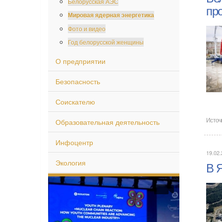
Белорусская АЭС
пр
Мировая ядерная энергетика
Фото и видео
Год белорусской женщины
О предприятии
Безопасность
Соискателю
Образовательная деятельность
Источ
Инфоцентр
19.02.
Экология
В 