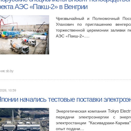
оекта АЭС «Пакш-2» в Венгрии
Чрезвычайный и Полномочный Посо
Улахович по приглашению венгерс
торжественной церемонии заливки п
АЭС «Пакш-2».…
ник:
sb.by
2026, 10:59
Японии начались тестовые поставки электроэ
Энергетическая компания Tokyo Elect
передачи электроэнергии с эне
электростанции "Касивадзаки-Карива
опыт подачи…