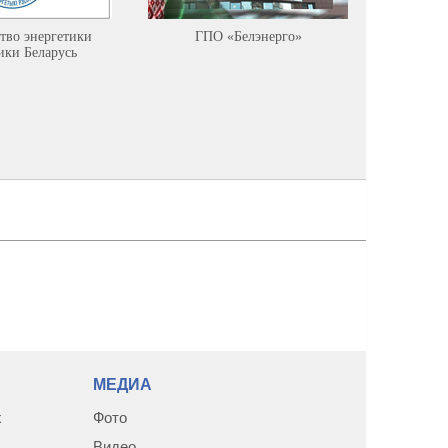
тво энергетики
ГПО «Белэнерго»
Минист
ики Беларусь
ресурсов
среды Р
МЕДИА
х
Фото
Видео