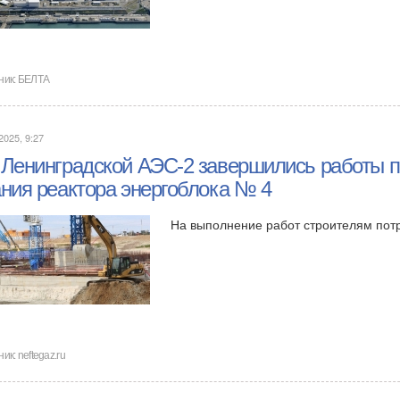
ник:
БЕЛТА
2025, 9:27
 Ленинградской АЭС-2 завершились работы 
ания реактора энергоблока № 4
На выполнение работ строителям потре
ник:
neftegaz.ru