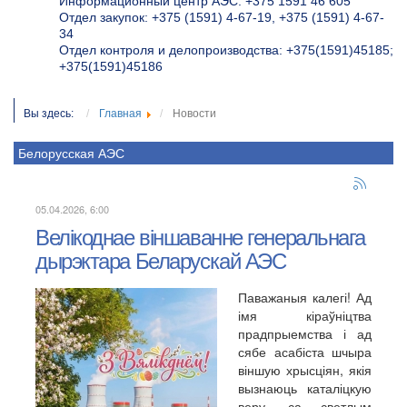
Информационный центр АЭС: +375 1591 46 605
Отдел закупок: +375 (1591) 4-67-19, +375 (1591) 4-67-
34
Отдел контроля и делопроизводства: +375(1591)45185;
+375(1591)45186
Вы здесь:
Главная
Новости
Белорусская АЭС
05.04.2026, 6:00
Велікоднае віншаванне генеральнага
дырэктара Беларускай АЭС
Паважаныя калегі! Ад
імя кіраўніцтва
прадпрыемства і ад
сябе асабіста шчыра
віншую хрысціян, якія
вызнаюць каталіцкую
веру, са светлым