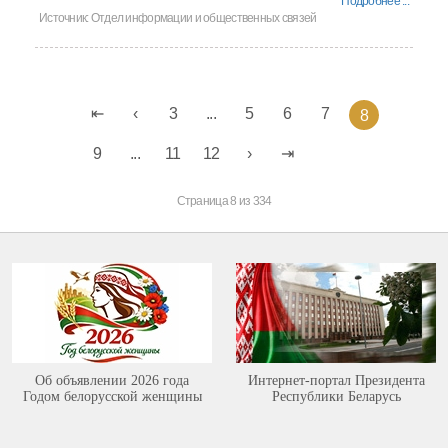
Подробнее ...
Источник:
Отдел информации и общественных связей
3
...
5
6
7
8
9
...
11
12
Страница 8 из 334
Об объявлении 2026 года
Интернет-портал Президента
Годом белорусской женщины
Республики Беларусь