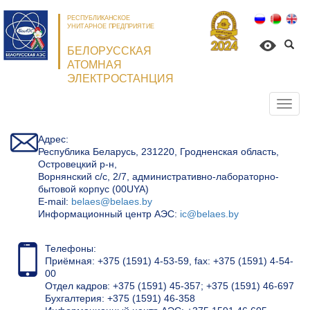
РЕСПУБЛИКАНСКОЕ
УНИТАРНОЕ ПРЕДПРИЯТИЕ
БЕЛОРУССКАЯ
АТОМНАЯ
ЭЛЕКТРОСТАНЦИЯ
Откр
нави
Адрес:
Республика Беларусь, 231220, Гродненская область,
Островецкий р-н,
Ворнянский с/с, 2/7, административно-лабораторно-
бытовой корпус (00UYA)
Е-mail:
belaes@belaes.by
Информационный центр АЭС:
ic@belaes.by
Телефоны:
Приёмная: +375 (1591) 4-53-59, fax: +375 (1591) 4-54-
00
Отдел кадров: +375 (1591) 45-357; +375 (1591) 46-697
Бухгалтерия: +375 (1591) 46-358