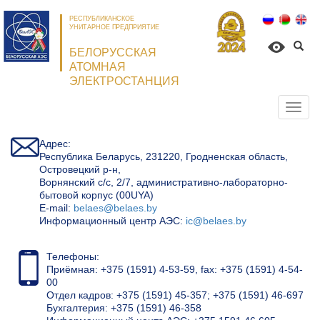
РЕСПУБЛИКАНСКОЕ
УНИТАРНОЕ ПРЕДПРИЯТИЕ
БЕЛОРУССКАЯ
АТОМНАЯ
ЭЛЕКТРОСТАНЦИЯ
Откр
нави
Адрес:
Республика Беларусь, 231220, Гродненская область,
Островецкий р-н,
Ворнянский с/с, 2/7, административно-лабораторно-
бытовой корпус (00UYA)
Е-mail:
belaes@belaes.by
Информационный центр АЭС:
ic@belaes.by
Телефоны:
Приёмная: +375 (1591) 4-53-59, fax: +375 (1591) 4-54-
00
Отдел кадров: +375 (1591) 45-357; +375 (1591) 46-697
Бухгалтерия: +375 (1591) 46-358