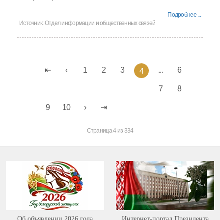
Подробнее ...
Источник:
Отдел информации и общественных связей
1
2
3
...
6
4
7
8
9
10
Страница 4 из 334
Об объявлении 2026 года
Интернет-портал Президента