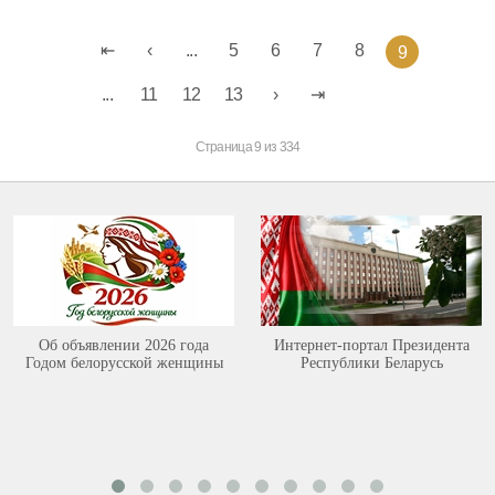
...
5
6
7
8
9
...
11
12
13
Страница 9 из 334
Об объявлении 2026 года
Интернет-портал Президента
Годом белорусской женщины
Республики Беларусь