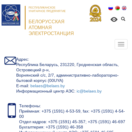
РЕСПУБЛИКАНСКОЕ
УНИТАРНОЕ ПРЕДПРИЯТИЕ
БЕЛОРУССКАЯ
АТОМНАЯ
ЭЛЕКТРОСТАНЦИЯ
Откр
нави
Адрес:
Республика Беларусь, 231220, Гродненская область,
Островецкий р-н,
Ворнянский с/с, 2/7, административно-лабораторно-
бытовой корпус (00UYA)
Е-mail:
belaes@belaes.by
Информационный центр АЭС:
ic@belaes.by
Телефоны:
Приёмная: +375 (1591) 4-53-59, fax: +375 (1591) 4-54-
00
Отдел кадров: +375 (1591) 45-357; +375 (1591) 46-697
Бухгалтерия: +375 (1591) 46-358