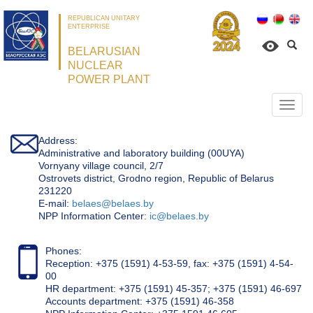
REPUBLICAN UNITARY
ENTERPRISE
BELARUSIAN
NUCLEAR
POWER PLANT
Откр
нави
Address:
Administrative and laboratory building (00UYA)
Vornyany village council, 2/7
Ostrovets district, Grodno region, Republic of Belarus
231220
Е-mail:
belaes@belaes.by
NPP Information Center:
ic@belaes.by
Phones:
Reception: +375 (1591) 4-53-59, fax: +375 (1591) 4-54-
00
HR department: +375 (1591) 45-357; +375 (1591) 46-697
Accounts department: +375 (1591) 46-358