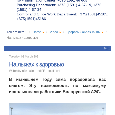
NPP Information Center: +375 1591 46 605
Purchasing Department: +375 (1591) 4-67-19, +375
(1591) 4-67-34
Control and Office Work Department: +375(1591)45185;
+375(1591)45186
You are here:
Home
Video
Здоровый образ жизни
На лыжах к здоровью
Print
Tuesday, 02 March 2021
На лыжах к здоровью
Written by
Information and PR department
В нынешнем году зима порадовала нас
снегом. Эту возможность по максимуму
использовали работники Белорусской АЭС.