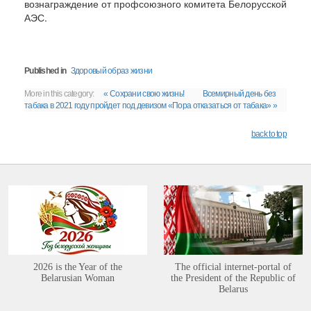
вознаграждение от профсоюзного комитета Белорусской
АЭС.
Published in
Здоровый образ жизни
More in this category:
« Сохрани свою жизнь!
Всемирный день без
табака в 2021 году пройдет под девизом «Пора отказаться от табака» »
back to top
2026 is the Year of the
The official internet-portal of
Belarusian Woman
the President of the Republic of
Belarus