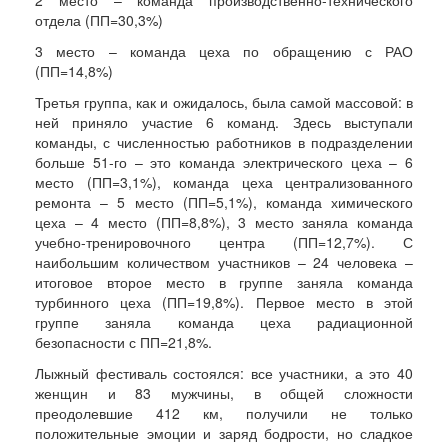
2 место – команда производственно-технического
отдела (ПП=30,3%)
3 место – команда цеха по обращению с РАО
(ПП=14,8%)
Третья группа, как и ожидалось, была самой массовой: в
ней приняло участие 6 команд. Здесь выступали
команды, с численностью работников в подразделении
больше 51-го – это команда электрического цеха – 6
место (ПП=3,1%), команда цеха централизованного
ремонта – 5 место (ПП=5,1%), команда химического
цеха – 4 место (ПП=8,8%), 3 место заняла команда
учебно-тренировочного центра (ПП=12,7%). С
наибольшим количеством участников – 24 человека –
итоговое второе место в группе заняла команда
турбинного цеха (ПП=19,8%). Первое место в этой
группе заняла команда цеха радиационной
безопасности с ПП=21,8%.
Лыжный фестиваль состоялся: все участники, а это 40
женщин и 83 мужчины, в общей сложности
преодолевшие 412 км, получили не только
положительные эмоции и заряд бодрости, но сладкое