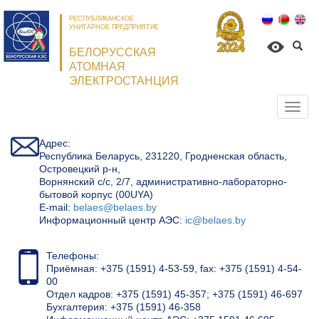
РЕСПУБЛИКАНСКОЕ
УНИТАРНОЕ ПРЕДПРИЯТИЕ
БЕЛОРУССКАЯ
АТОМНАЯ
ЭЛЕКТРОСТАНЦИЯ
Откр
нави
Адрес:
Республика Беларусь, 231220, Гродненская область,
Островецкий р-н,
Ворнянский с/с, 2/7, административно-лабораторно-
бытовой корпус (00UYA)
Е-mail:
belaes@belaes.by
Информационный центр АЭС:
ic@belaes.by
Телефоны:
Приёмная: +375 (1591) 4-53-59, fax: +375 (1591) 4-54-
00
Отдел кадров: +375 (1591) 45-357; +375 (1591) 46-697
Бухгалтерия: +375 (1591) 46-358