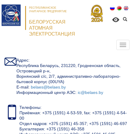
РЕСПУБЛИКАНСКОЕ
УНИТАРНОЕ ПРЕДПРИЯТИЕ
БЕЛОРУССКАЯ
АТОМНАЯ
ЭЛЕКТРОСТАНЦИЯ
Откр
нави
Адрес:
Республика Беларусь, 231220, Гродненская область,
Островецкий р-н,
Ворнянский с/с, 2/7, административно-лабораторно-
бытовой корпус (00UYA)
Е-mail:
belaes@belaes.by
Информационный центр АЭС:
ic@belaes.by
Телефоны:
Приёмная: +375 (1591) 4-53-59, fax: +375 (1591) 4-54-
00
Отдел кадров: +375 (1591) 45-357; +375 (1591) 46-697
Бухгалтерия: +375 (1591) 46-358