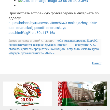
Просмотреть встроенную фотогалерею в Интернете по
адресу:
https://belaes.by/ru/novosti/item/5640-molodjozhnyj-aktiv-
oao-belaruskalij-posetil-belorusskuyu-
aes.html#sigProId80d417f16a
Другие материалы в этой категории:
« Санитарная дружина БелАЭС –
первая в области! Пожарная дружина - вторая!
Белорусская АЭС
стала победителем сразу в трех номинациях Республиканского конкурса
«Лидеры промышленности- 2026» »
Наверх