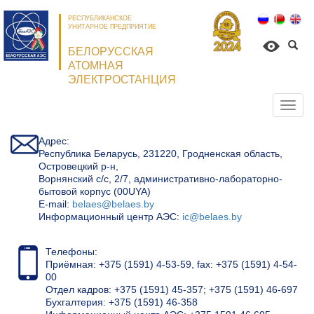
РЕСПУБЛИКАНСКОЕ
УНИТАРНОЕ ПРЕДПРИЯТИЕ
БЕЛОРУССКАЯ
АТОМНАЯ
ЭЛЕКТРОСТАНЦИЯ
Откр
нави
Адрес:
Республика Беларусь, 231220, Гродненская область,
Островецкий р-н,
Ворнянский с/с, 2/7, административно-лабораторно-
бытовой корпус (00UYA)
Е-mail:
belaes@belaes.by
Информационный центр АЭС:
ic@belaes.by
Телефоны:
Приёмная: +375 (1591) 4-53-59, fax: +375 (1591) 4-54-
00
Отдел кадров: +375 (1591) 45-357; +375 (1591) 46-697
Бухгалтерия: +375 (1591) 46-358