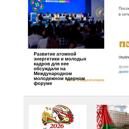
Посл
в сет
Развитие атомной
Опубл
энергетики и молодых
кадров для нее
Другие
обсуждали на
директ
Международном
молодежном ядерном
Фото- и видеогалереи
форуме