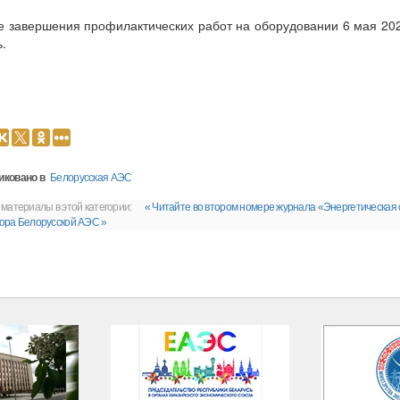
е завершения профилактических работ на оборудовании 6 мая 20
ь.
иковано в
Белорусская АЭС
 материалы в этой категории:
« Читайте во втором номере журнала «Энергетическая 
ора Белорусской АЭС »