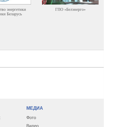
тво энергетики
ГПО «Белэнерго»
Минист
ики Беларусь
ресурсов
среды Р
МЕДИА
х
Фото
Видео