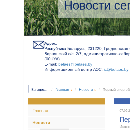
Экологичес
Адрес:
Республика Беларусь, 231220, Гродненская 
Ворнянский с/с, 2/7, административно-лабо
(00UYA)
Е-mail:
belaes@belaes.by
Информационный центр АЭС:
ic@belaes.by
Вы здесь:
Главная
Новости
Первый энергоб
Главная
07.05.2
Пер
Новости
Источн