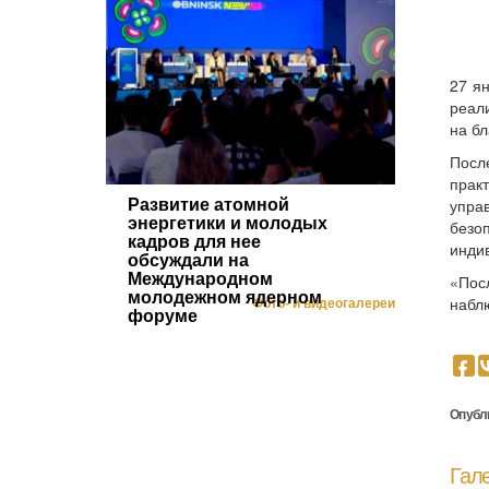
27 я
реал
на бл
Посл
прак
упра
Развитие атомной
энергетики и молодых
безо
кадров для нее
инди
обсуждали на
Международном
«Пос
молодежном ядерном
набл
Фото- и видеогалереи
форуме
Опубл
Гал