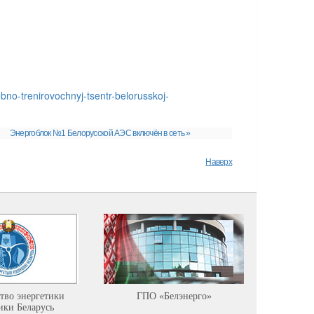
ebno-trenirovochnyj-tsentr-belorusskoj-
Энергоблок №1 Белорусской АЭС включён в сеть »
Наверх
тво энергетики
ГПО «Белэнерго»
Минист
ики Беларусь
ресурсов