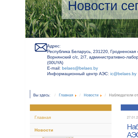
Экологичес
Адрес:
Республика Беларусь, 231220, Гродненская 
Ворнянский с/с, 2/7, административно-лабо
(00UYA)
Е-mail:
belaes@belaes.by
Информационный центр АЭС:
ic@belaes.by
Вы здесь:
Главная
Новости
Наблюдатели от
Главная
27.01.2
Наб
Новости
АЭ