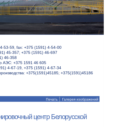
-53-59, fax: +375 (1591) 4-54-00
91) 45-357; +375 (1591) 46-697
1) 46-358
 АЭС: +375 1591 46 605
91) 4-67-19, +375 (1591) 4-67-34
производства: +375(1591)45185; +375(1591)45186
Печать
Галерея изображений
нировочный центр Белорусской