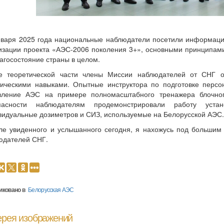
нваря 2025 года национальные наблюдатели посетили информаци
изации проекта «АЭС-2006 поколения 3+», основными принципами
агосостояние страны в целом.
е теоретической части члены Миссии наблюдателей от СНГ от
тическими навыками. Опытные инструктора по подготовке персон
вление АЭС на примере полномасштабного тренажера блочног
пасности наблюдателям продемонстрировали работу устано
видуальные дозиметров и СИЗ, используемые на Белорусской АЭС.
ле увиденного и услышанного сегодня, я нахожусь под большим 
юдателей СНГ.
иковано в
Белорусская АЭС
ерея изображений