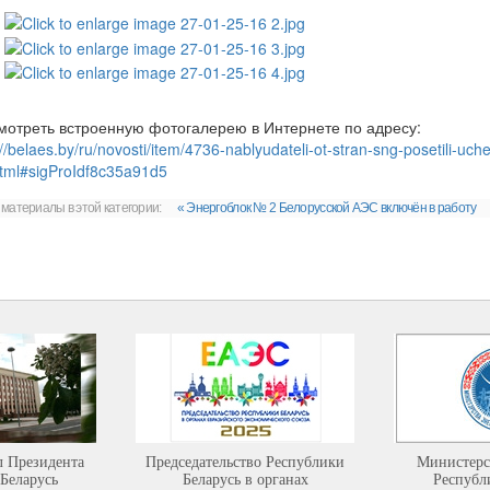
мотреть встроенную фотогалерею в Интернете по адресу:
://belaes.by/ru/novosti/item/4736-nablyudateli-ot-stran-sng-posetili-uch
tml#sigProIdf8c35a91d5
 материалы в этой категории:
« Энергоблок № 2 Белорусской АЭС включён в работу
л Президента
Председательство Республики
Министерс
Беларусь
Беларусь в органах
Республ