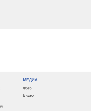
среды Р
МЕДИА
х
Фото
Видео
ия