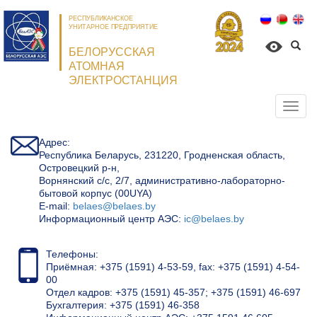
РЕСПУБЛИКАНСКОЕ
УНИТАРНОЕ ПРЕДПРИЯТИЕ
БЕЛОРУССКАЯ
АТОМНАЯ
ЭЛЕКТРОСТАНЦИЯ
Откр
нави
Адрес:
Республика Беларусь, 231220, Гродненская область,
Островецкий р-н,
Ворнянский с/с, 2/7, административно-лабораторно-
бытовой корпус (00UYA)
Е-mail:
belaes@belaes.by
Информационный центр АЭС:
ic@belaes.by
Телефоны:
Приёмная: +375 (1591) 4-53-59, fax: +375 (1591) 4-54-
00
Отдел кадров: +375 (1591) 45-357; +375 (1591) 46-697
Бухгалтерия: +375 (1591) 46-358