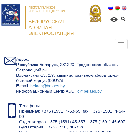
РЕСПУБЛИКАНСКОЕ
УНИТАРНОЕ ПРЕДПРИЯТИЕ
БЕЛОРУССКАЯ
АТОМНАЯ
ЭЛЕКТРОСТАНЦИЯ
Откр
нави
Адрес:
Республика Беларусь, 231220, Гродненская область,
Островецкий р-н,
Ворнянский с/с, 2/7, административно-лабораторно-
бытовой корпус (00UYA)
Е-mail:
belaes@belaes.by
Информационный центр АЭС:
ic@belaes.by
Телефоны:
Приёмная: +375 (1591) 4-53-59, fax: +375 (1591) 4-54-
00
Отдел кадров: +375 (1591) 45-357; +375 (1591) 46-697
Бухгалтерия: +375 (1591) 46-358