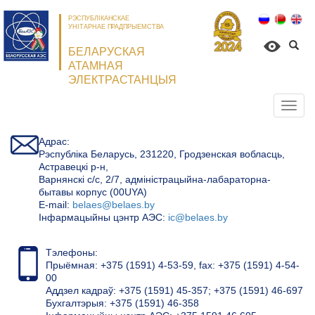
РЭСПУБЛІКАНСКАЕ
УНІТАРНАЕ ПРАДПРЫЕМСТВА
БЕЛАРУСКАЯ
АТАМНАЯ
ЭЛЕКТРАСТАНЦЫЯ
Откр
нави
Адрас:
Рэспубліка Беларусь, 231220, Гродзенская вобласць,
Астравецкі р-н,
Варнянскі с/с, 2/7, адміністрацыйна-лабараторна-
бытавы корпус (00UYA)
Е-mail:
belaes@belaes.by
Інфармацыйны цэнтр АЭС:
ic@belaes.by
Тэлефоны:
Прыёмная: +375 (1591) 4-53-59, fax: +375 (1591) 4-54-
00
Аддзел кадраў: +375 (1591) 45-357; +375 (1591) 46-697
Бухгалтэрыя: +375 (1591) 46-358