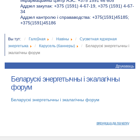
Інфармацыйны цэнтр АЭС: +375 1591 46 605
Аддзел закупак: +375 (1591) 4-67-19, +375 (1591) 4-67-
34
Аддзел кантролю і справаводства: +375(1591)45185;
+375(1591)45186
Вы тут:
Галоўная
Навіны
Сусветная ядзерная
энергетыка
Карусель (баннеры)
Беларускі энергетычны і
экалагічны форум
Друкаваць
Беларускі энергетычны і экалагічны
форум
Беларускі энергетычны і экалагічны форум
вярнуцца да пачатку