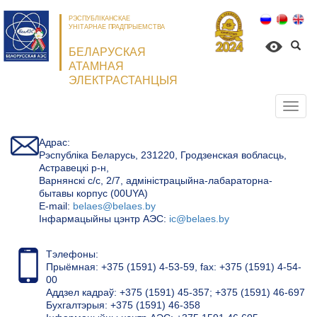
РЭСПУБЛІКАНСКАЕ
УНІТАРНАЕ ПРАДПРЫЕМСТВА
БЕЛАРУСКАЯ
АТАМНАЯ
ЭЛЕКТРАСТАНЦЫЯ
Откр
нави
Адрас:
Рэспубліка Беларусь, 231220, Гродзенская вобласць,
Астравецкі р-н,
Варнянскі с/с, 2/7, адміністрацыйна-лабараторна-
бытавы корпус (00UYA)
Е-mail:
belaes@belaes.by
Інфармацыйны цэнтр АЭС:
ic@belaes.by
Тэлефоны:
Прыёмная: +375 (1591) 4-53-59, fax: +375 (1591) 4-54-
00
Аддзел кадраў: +375 (1591) 45-357; +375 (1591) 46-697
Бухгалтэрыя: +375 (1591) 46-358