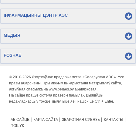
ІНФАРМАЦЫЙНЫ ЦЭНТР АЭС
МЕДЫЯ
РОЗНАЕ
© 2010-
2026 Дзяржаўнае прадпрыемства «Беларуская АЭС». Ўсе
правы абаронены. Пры любым выкарыстанні матэрыялаў сайта,
актыўная спасылка на www.belaes.by абавязковая.
На сайце працуе сістэма праверкі памылак. Выявіўшы
недакладнасць у тэксце, вылучыце яе і націсніце Ctrl + Enter.
АБ САЙЦЕ
КАРТА САЙТА
ЗВАРОТНАЯ СУВЯЗЬ
КАНТАКТЫ
ПОШУК