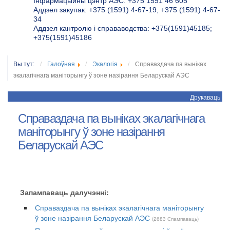
Інфармацыйны цэнтр АЭС: +375 1591 46 605
Аддзел закупак: +375 (1591) 4-67-19, +375 (1591) 4-67-
34
Аддзел кантролю і справаводства: +375(1591)45185;
+375(1591)45186
Вы тут:
Галоўная
Экалогія
Справаздача па выніках
экалагічнага маніторынгу ў зоне назірання Беларускай АЭС
Друкаваць
Справаздача па выніках экалагічнага
маніторынгу ў зоне назірання
Беларускай АЭС
Запампаваць далучэнні:
Справаздача па выніках экалагічнага маніторынгу
ў зоне назірання Беларускай АЭС
(2683 Спампаваць)