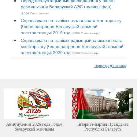
Перадэксплуатацыйныя даследаванні ў раёне
размяшчэння Беларускай АЭС (нулявы фон)
(2554 Спампаваць)
Справаздача па выніках экалагічнага маніторынгу
ў зоне назірання Беларускай атамнай
электрастанцыі 2019 год
(2089 Спампаваць)
Справаздача па выніках радыяцыйна-экалагічнага
маніторынгу ў зоне назірання Беларускай атамнай
электрастанцыі 2020 год
(2268 Спампаваць)
вярнуцца да пачатку
Аб аб'яўленні 2026 года Годам
Інтэрнэт-партал Прэзідэнта
беларускай жанчыны
Рэспублікі Беларусь