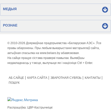
МЕДЫЯ
РОЗНАЕ
© 2010-
2026 Дзяржаўнае прадпрыемства «Беларуская АЭС». Ўсе
правы абаронены. Пры любым выкарыстанні матэрыялаў сайта,
актыўная спасылка на www.belaes.by абавязковая.
На сайце працуе сістэма праверкі памылак. Выявіўшы
недакладнасць у тэксце, вылучыце яе і націсніце Ctrl + Enter.
АБ САЙЦЕ
КАРТА САЙТА
ЗВАРОТНАЯ СУВЯЗЬ
КАНТАКТЫ
ПОШУК
Распрацоўка:
ЦВР-Кастрычніцкі