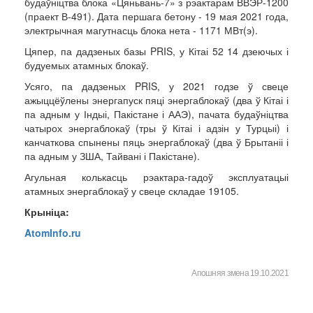
будаўніцтва блока «Цяньвань-7» з рэактарам ВВЭР-1200
(праект В-491). Дата першага бетону - 19 мая 2021 года,
электрычная магутнасць блока нета - 1171 МВт(э).
Цяпер, па дадзеных базы PRIS, у Кітаі 52 14 дзеючых і
будуемых атамных блокаў.
Усяго, па дадзеных PRIS, у 2021 годзе ў свеце
ажыццёўлены энергапуск пяці энергаблокаў (два ў Кітаі і
па адным у Індыі, Пакістане і ААЭ), пачата будаўніцтва
чатырох энергаблокаў (тры ў Кітаі і адзін у Турцыі) і
канчаткова спынены пяць энергаблокаў (два ў Брытаніі і
па адным у ЗША, Тайвані і Пакістане).
Агульная колькасць рэактара-гадоў эксплуатацыі
атамных энергаблокаў у свеце складае 19105.
Крыніца:
AtomInfo.ru
Апошняя змена 19.10.2021