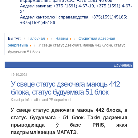
Інфармацыйны цэнтр АЭС: +375 1591 46 605
Аддзел закупак: +375 (1591) 4-67-19, +375 (1591) 4-67-
34
Аддзел кантролю і справаводства: +375(1591)45185;
+375(1591)45186
Вы тут:
Галоўная
Навіны
Сусветная ядзерная
энергетыка
У свеце статус дзеючага маюць 442 блока, статус
будуемага 51 блок
Друкаваць
19.10.2021
У свеце статус дзеючага маюць 442
блока, статус будуемага 51 блок
Крыніца:
Information and PR department
У свеце статус дзеючага маюць 442 блока, а
статус будуемага - 51 блок. Такія дадзеныя
прыводзяцца ў базе PRIS, якая
падтрымліваецца МАГАТЭ.