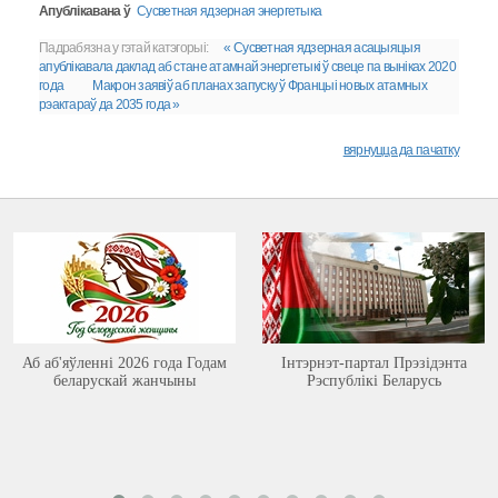
Апублікавана ў
Сусветная ядзерная энергетыка
Падрабязна у гэтай катэгорыі:
« Сусветная ядзерная асацыяцыя
апублікавала даклад аб стане атамнай энергетыкі ў свеце па выніках 2020
года
Макрон заявіў аб планах запуску ў Францыі новых атамных
рэактараў да 2035 года »
вярнуцца да пачатку
Аб аб'яўленні 2026 года Годам
Інтэрнэт-партал Прэзідэнта
беларускай жанчыны
Рэспублікі Беларусь