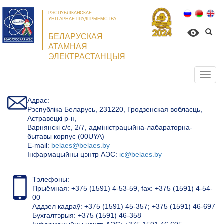
РЭСПУБЛІКАНСКАЕ
УНІТАРНАЕ ПРАДПРЫЕМСТВА
БЕЛАРУСКАЯ
АТАМНАЯ
ЭЛЕКТРАСТАНЦЫЯ
Откр
нави
Адрас:
Рэспубліка Беларусь, 231220, Гродзенская вобласць,
Астравецкі р-н,
Варнянскі с/с, 2/7, адміністрацыйна-лабараторна-
бытавы корпус (00UYA)
Е-mail:
belaes@belaes.by
Інфармацыйны цэнтр АЭС:
ic@belaes.by
Тэлефоны:
Прыёмная: +375 (1591) 4-53-59, fax: +375 (1591) 4-54-
00
Аддзел кадраў: +375 (1591) 45-357; +375 (1591) 46-697
Бухгалтэрыя: +375 (1591) 46-358