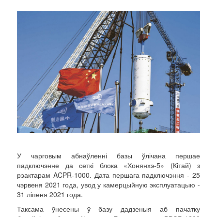
У чарговым абнаўленні базы ўлічана першае
падключэнне да сеткі блока «Хонянхэ-5» (Кітай) з
рэактарам ACPR-1000. Дата першага падключэння - 25
чэрвеня 2021 года, увод у камерцыйную эксплуатацыю -
31 ліпеня 2021 года.
Таксама ўнесены ў базу дадзеныя аб пачатку