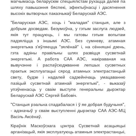
магчымасць беларускім спецыялістам рухацца далей па
шляху павышэння бяспекі, эфектыўнасці і дасягнення
высокіх вытворчых паказчыкаў Беларускай АЭС.
"Беларуская АЭС, хоць і "маладая" станцыя, але з
добрым досведам. Безумоўна, у гэтым заслуга людзей,
якія тут працуюць, і мы гатовы гэтым вопытам
падзяліцца з іншымі АЭС. Без сумневу, атамная
энергетыка з'яўляецца "зялёнай" і, на сённяшні дзень,
гэта адзіны правільны шлях развіцця сусветнай
энергетыкі. А работа САА АЭС, накіраваная на
вывучэнне і распаўсюджванне лепшых сусветных
практык эксплуатацыі сярод атамных электрастанцый
свету, будзе і надалей садзейнічаць умацаванню
пазіцый сусветнай атамнай энергетыкі", - выказаў
упэўненасць у сваім выступе генеральны дырэктар
Беларускай АЭС Сяргей Бабовіч.
"Станцыя рэальна спадабалася і ў яе добрая будучыня",
- адзначыў у сваім выступленні дырэктар САА АЭС-МЦ
Васіль Аксёнаў.
Кіраўнік Маскоўскага цэнтра Сусветнай асацыяцыі
арганізацый, якія эксплуатуюць атамныя электрастанцыі,