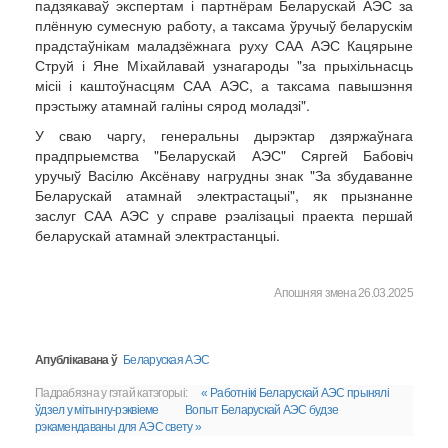
падзякаваў экспертам і партнёрам Беларускай АЭС за
плённую сумесную работу, а таксама ўручыў беларускім
прадстаўнікам маладзёжнага руху САА АЭС Кацярыне
Струй і Яне Міхайлавай узнагароды "за прыхільнасць
місіі і каштоўнасцям САА АЭС, а таксама павышэння
прэстыжу атамнай галіны сярод моладзі".
У сваю чаргу, генеральны дырэктар дзяржаўнага
прадпрыемства "Беларускай АЭС" Сяргей Бабовіч
уручыў Васілю Аксёнаву нагрудны знак "За збудаванне
Беларускай атамнай электрастацыі", як прызнанне
заслуг САА АЭС у справе рэалізацыі праекта першай
беларускай атамнай электрастанцыі.
Апошняя змена 26.03.2025
Апублікавана ў
Беларуская АЭС
Падрабязна у гэтай катэгорыі:
« Работнікі Беларускай АЭС прынялі
ўдзел у мітынгу-рэквіеме
Вопыт Беларускай АЭС будзе
рэкамендаваны для АЭС свету »