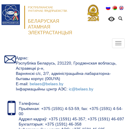
РЭСПУБЛІКАНСКАЕ
УНІТАРНАЕ ПРАДПРЫЕМСТВА
БЕЛАРУСКАЯ
АТАМНАЯ
ЭЛЕКТРАСТАНЦЫЯ
Откр
нави
Адрас:
Рэспубліка Беларусь, 231220, Гродзенская вобласць,
Астравецкі р-н,
Варнянскі с/с, 2/7, адміністрацыйна-лабараторна-
бытавы корпус (00UYA)
Е-mail:
belaes@belaes.by
Інфармацыйны цэнтр АЭС:
ic@belaes.by
Тэлефоны:
Прыёмная: +375 (1591) 4-53-59, fax: +375 (1591) 4-54-
00
Аддзел кадраў: +375 (1591) 45-357; +375 (1591) 46-697
Бухгалтэрыя: +375 (1591) 46-358