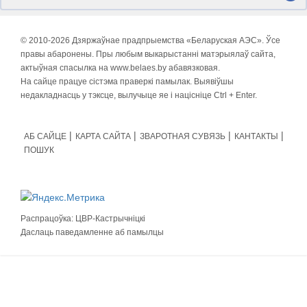
© 2010-
2026 Дзяржаўнае прадпрыемства «Беларуская АЭС». Ўсе
правы абаронены. Пры любым выкарыстанні матэрыялаў сайта,
актыўная спасылка на www.belaes.by абавязковая.
На сайце працуе сістэма праверкі памылак. Выявіўшы
недакладнасць у тэксце, вылучыце яе і націсніце Ctrl + Enter.
АБ САЙЦЕ
КАРТА САЙТА
ЗВАРОТНАЯ СУВЯЗЬ
КАНТАКТЫ
ПОШУК
Распрацоўка:
ЦВР-Кастрычніцкі
Даслаць паведамленне аб памылцы