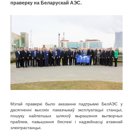
праверку на Беларускай АЭС.
Мэтай праверкі было аказанне падтрымкі БелАЭС у
дасягненні высокіх паказчыкаў эксплуатацыі станцыі,
пошуку найлепшых шляхоў вырашэння вытворчых
праблем, павышэння бяспекі і надзейнасці атамнай
электрастанцыі.