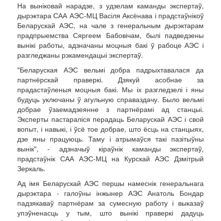
На выніковай нарадзе, з удзелам каманды экспертаў,
дырэктара САА АЭС-МЦ Васіля Аксёнава і прадстаўнікоў
Беларускай АЭС, на чале з генеральным дырэктарам
прадпрыемства Сяргеем Бабовічам, былі падведзены
вынікі работы, адзначаны моцныя бакі ў рабоце АЭС і
разгледжаны рэкамендацыі экспертаў.
"Беларуская АЭС вельмі добра падрыхтавалася да
партнёрскай праверкі. Дзякуй асобнае за
прадастаўленыя моцныя бакі. Мы іх разгледзелі і яны
будуць уключаны ў агульную справаздачу. Было вельмі
добрае ўзаемадзеянне з партнёрамі ад станцыі.
Эксперты пастараліся перадаць Беларускай АЭС і свой
вопыт, і навыкі, і ўсё тое добрае, што ёсць на станцыях,
дзе яны працуюць. Таму і атрымаўся такі пазітыўны
вынік", - адзначыў кіраўнік каманды экспертаў,
прадстаўнік САА АЭС-МЦ на Курскай АЭС Дзмітрый
Зеркаль.
Ад імя Беларускай АЭС першы намеснік генеральнага
дырэктара - галоўны інжынер АЭС Анатоль Бондар
падзякаваў партнёрам за сумесную работу і выказаў
упэўненасць у тым, што вынікі праверкі дадуць