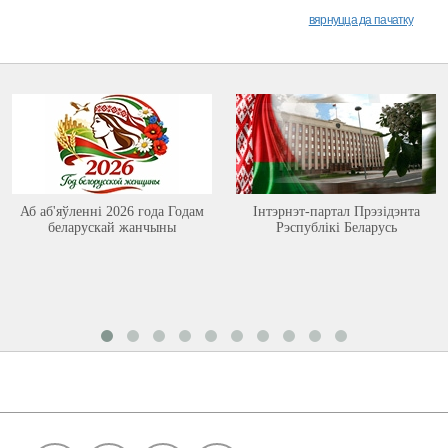
вярнуцца да пачатку
Аб аб'яўленні 2026 года Годам
Інтэрнэт-партал Прэзідэнта
беларускай жанчыны
Рэспублікі Беларусь