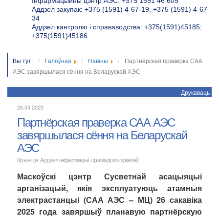
Інфармацыйны цэнтр АЭС: +375 1591 46 605
Аддзел закупак: +375 (1591) 4-67-19, +375 (1591) 4-67-
34
Аддзел кантролю і справаводства: +375(1591)45185;
+375(1591)45186
Вы тут:
Галоўная
Навіны
Партнёрская праверка САА
АЭС завяршылася сёння на Беларускай АЭС
Друкаваць
26.03.2025
Партнёрская праверка САА АЭС
завяршылася сёння на Беларускай
АЭС
Крыніца: Аддзел інфармацыі і грамадскіх сувязяў
Маскоўскі цэнтр Сусветнай асацыяцыі
арганізацый, якія эксплуатуюць атамныя
электрастанцыі (САА АЭС – МЦ) 26 сакавіка
2025 года завяршыў планавую партнёрскую