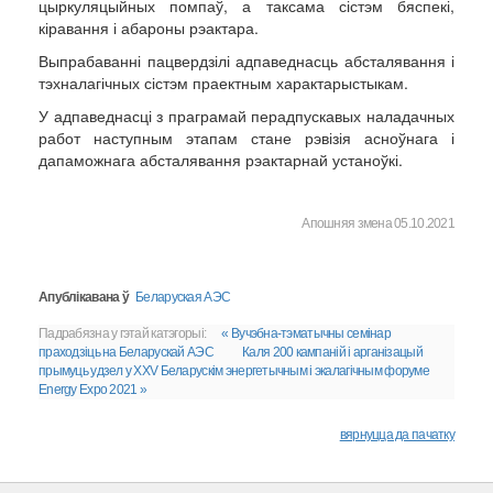
цыркуляцыйных помпаў, а таксама сістэм бяспекі,
кіравання і абароны рэактара.
Выпрабаванні пацвердзілі адпаведнасць абсталявання і
тэхналагічных сістэм праектным характарыстыкам.
У адпаведнасці з праграмай перадпускавых наладачных
работ наступным этапам стане рэвізія асноўнага і
дапаможнага абсталявання рэактарнай устаноўкі.
Апошняя змена 05.10.2021
Апублікавана ў
Беларуская АЭС
Падрабязна у гэтай катэгорыі:
« Вучэбна-тэматычны семінар
праходзіць на Беларускай АЭС
Каля 200 кампаній і арганізацый
прымуць удзел у XXV Беларускім энергетычным і экалагічным форуме
Energy Expo 2021 »
вярнуцца да пачатку