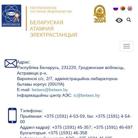
РЭСПУБЛІКАНСКАЕ
УНІТАРНАЕ ПРАДПРЫЕМСТВА
БЕЛАРУСКАЯ
АТАМНАЯ
ЭЛЕКТРАСТАНЦЫЯ
Откр
нави
Адрас:
Рэспубліка Беларусь, 231220, Гродзенская вобласць,
Астравецкі р-н,
Варнянскі с/с, 2/7, адміністрацыйна-лабараторна-
бытавы корпус (00UYA)
Е-mail:
belaes@belaes.by
Інфармацыйны цэнтр АЭС:
ic@belaes.by
Тэлефоны:
Прыёмная: +375 (1591) 4-53-59, fax: +375 (1591) 4-54-
00
Аддзел кадраў: +375 (1591) 45-357; +375 (1591) 46-697
Бухгалтэрыя: +375 (1591) 46-358