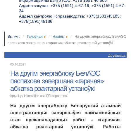
Інфармацыйны цэнтр АЭС: +375 1591 46 605
Аддзел закупак: +375 (1591) 4-67-19, +375 (1591) 4-67-
34
Аддзел кантролю і справаводства: +375(1591)45185;
+375(1591)45186
Вы тут:
Галоўная
Навіны
На другім энергаблоку БелАЭС
паспяхова завершана «гарачая» абкатка рэактарнай устаноўкі
Друкаваць
05.10.2021
На другім энергаблоку БелАЭС
паспяхова завершана «гарачая»
абкатка рэактарнай устаноўкі
Крыніца:
Information and PR department
На другім энергаблоку Беларускай атамнай
электрастанцыі завяршыўся найважнейшых
этап пусканаладачных работ - «гарачая»
абкатка рэактарнай устаноўкі. Работы