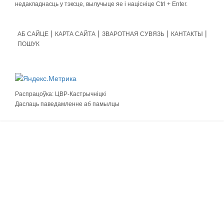
недакладнасць у тэксце, вылучыце яе і націсніце Ctrl + Enter.
АБ САЙЦЕ
КАРТА САЙТА
ЗВАРОТНАЯ СУВЯЗЬ
КАНТАКТЫ
ПОШУК
Распрацоўка:
ЦВР-Кастрычніцкі
Даслаць паведамленне аб памылцы