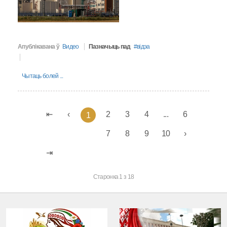
Апублікавана ў
Видео
Пазначыць пад
вiдэа
Чытаць болей ...
2
3
4
...
6
1
7
8
9
10
Старонка 1 з 18