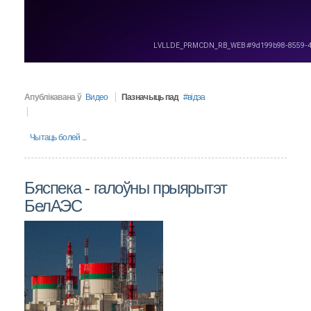
Апублікавана ў
Видео
Пазначыць пад
вiдэа
Чытаць болей ...
Бяспека - галоўны прыярытэт
БелАЭС