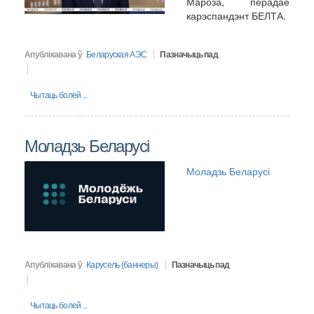
Мароза, перадае
карэспандэнт БЕЛТА.
Апублікавана ў
Беларуская АЭС
Пазначыць пад
Чытаць болей ...
Моладзь Беларусі
Моладзь Беларусі
Апублікавана ў
Карусель (баннеры)
Пазначыць пад
Чытаць болей ...