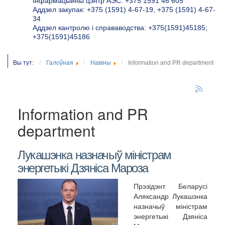
Інфармацыйны цэнтр АЭС: +375 1591 46 605
Аддзел закупак: +375 (1591) 4-67-19, +375 (1591) 4-67-
34
Аддзел кантролю і справаводства: +375(1591)45185;
+375(1591)45186
Вы тут:
Галоўная
Навіны
Information and PR department
Information and PR
department
Лукашэнка назначыў міністрам
энергетыкі Дзяніса Мароза
Прэзідэнт Беларусі
Аляксандр Лукашэнка
назначыў міністрам
энергетыкі Дзяніса