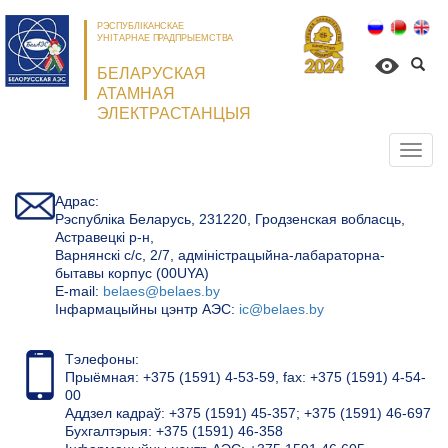
РЭСПУБЛІКАНСКАЕ
УНІТАРНАЕ ПРАДПРЫЕМСТВА
БЕЛАРУСКАЯ
АТАМНАЯ
ЭЛЕКТРАСТАНЦЫЯ
Откр
нави
Адрас:
Рэспубліка Беларусь, 231220, Гродзенская вобласць,
Астравецкі р-н,
Варнянскі с/с, 2/7, адміністрацыйна-лабараторна-
бытавы корпус (00UYA)
Е-mail:
belaes@belaes.by
Інфармацыйны цэнтр АЭС:
ic@belaes.by
Тэлефоны:
Прыёмная: +375 (1591) 4-53-59, fax: +375 (1591) 4-54-
00
Аддзел кадраў: +375 (1591) 45-357; +375 (1591) 46-697
Бухгалтэрыя: +375 (1591) 46-358