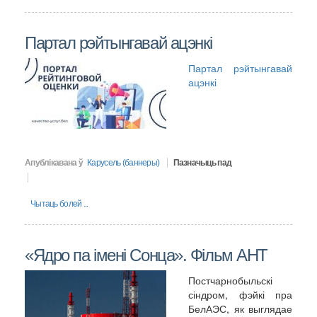
Партал рэйтынгавай ацэнкі
Партал рэйтынгавай
ацэнкі
Апублікавана ў
Карусель (баннеры)
Пазначыць пад
Чытаць болей ...
«Ядро па імені Сонца». Фільм АНТ
Постчарнобыльскі
сіндром, фэйкі пра
БелАЭС, як выглядае