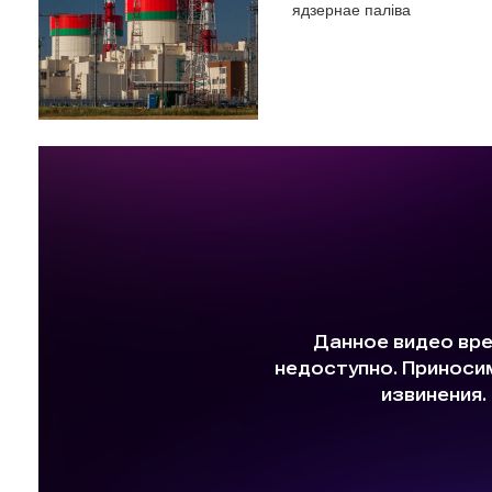
ядзернае паліва