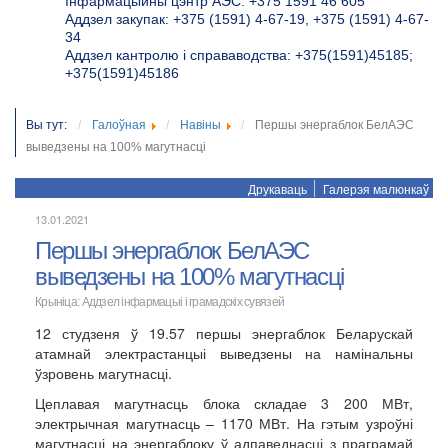
Інфармацыйны цэнтр АЭС: +375 1591 46 605
Аддзел закупак: +375 (1591) 4-67-19, +375 (1591) 4-67-
34
Аддзел кантролю і справаводства: +375(1591)45185;
+375(1591)45186
Вы тут:
Галоўная
Навіны
Першы энергаблок БелАЭС
выведзены на 100% магутнасці
Друкаваць
Галерэя малюнкаў
13.01.2021
Першы энергаблок БелАЭС
выведзены на 100% магутнасці
Крыніца:
Аддзел інфармацыі і грамадскіх сувязей
12 студзеня ў 19.57 першы энергаблок Беларускай
атамнай электрастанцыі выведзены на намінальны
ўзровень магутнасці.
Цеплавая магутнасць блока складае 3 200 МВт,
электрычная магутнасць – 1170 МВт. На гэтым узроўні
магутнасці на энергаблоку ў адпаведнасці з праграмай