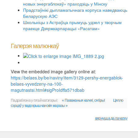
новых энергаблокаў» праходзіць у Мінску
Прадстаўнікі дыпламатычнага корпуса наведваюць
Беларускую АЭС
Школьніцы з Астраўца прымуць удзел у творчым
праекце Дзяржкарпарацыі «Расатам»
Галерэя малюнкаў
View the embedded image gallery online at:
https://belaes.by/be/naviny/item/3129-pershy-energablok-
belaes-vyvedzeny-na-100-
magutnastsi.html#sigProIdffa571dbab
Падрабязна у гэтай катэгорыі:
« Паважаныя калегі, сябры!
Цяпло
сэрцаў у вадохрышчанскія маразы »
вярнуцца да пачатку