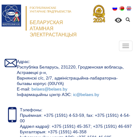
РЭСПУБЛІКАНСКАЕ
УНІТАРНАЕ ПРАДПРЫЕМСТВА
БЕЛАРУСКАЯ
АТАМНАЯ
ЭЛЕКТРАСТАНЦЫЯ
Откр
нави
Адрас:
Рэспубліка Беларусь, 231220, Гродзенская вобласць,
Астравецкі р-н,
Варнянскі с/с, 2/7, адміністрацыйна-лабараторна-
бытавы корпус (00UYA)
Е-mail:
belaes@belaes.by
Інфармацыйны цэнтр АЭС:
ic@belaes.by
Тэлефоны:
Прыёмная: +375 (1591) 4-53-59, fax: +375 (1591) 4-54-
00
Аддзел кадраў: +375 (1591) 45-357; +375 (1591) 46-697
Бухгалтэрыя: +375 (1591) 46-358