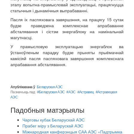
этапу вопытна-прамысловай эксплуатацыі, працягнуцца
статычныя і дынамічныя выпрабаванні.
Пасля іх паспяховага завяршэння, на працягу 15 сутак
будзе праведзена комплекснае апрабаванне
абсталявання і сістэм энергаблоку на намінальнай
магутнасці.
У прамысловую эксплуатацыю энергаблок ва
ўстаноўленым парадку будзе прыняты прыёмачнай
камісіяй пасля паспяховага завяршэння комплекснага
апрабавання абсталявання.
Апублікавана ў
Беларуская АЭС
Пазначыць пад
Беларуская АЭС
АЭС
Астравец
Астравецкая
АЭС
Падобныя матэрыялы
Чарговы кубак Беларускай АЭС
Прабег міру з Беларускай АЭС
Міжнародная канферэнцыя САА АЭС «Падтрымка