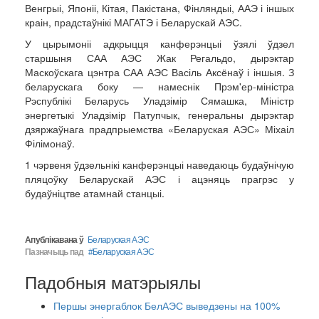
Венгрыі, Японіі, Кітая, Пакістана, Фінляндыі, ААЭ і іншых
краін, прадстаўнікі МАГАТЭ і Беларускай АЭС.
У цырымоніі адкрыцця канферэнцыі ўзялі ўдзел
старшыня САА АЭС Жак Регальдо, дырэктар
Маскоўскага цэнтра САА АЭС Васіль Аксёнаў і іншыя. З
беларускага боку — намеснік Прэм'ер-міністра
Рэспублікі Беларусь Уладзімір Сямашка, Міністр
энергетыкі Уладзімір Патупчык, генеральны дырэктар
дзяржаўнага прадпрыемства «Беларуская АЭС» Міхаіл
Філімонаў.
1 чэрвеня ўдзельнікі канферэнцыі наведаюць будаўнічую
пляцоўку Беларускай АЭС і ацэняць прагрэс у
будаўніцтве атамнай станцыі.
Апублікавана ў
Беларуская АЭС
Пазначыць пад
Беларуская АЭС
Падобныя матэрыялы
Першы энергаблок БелАЭС выведзены на 100%