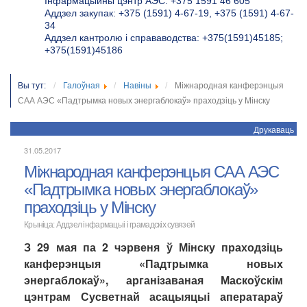
Інфармацыйны цэнтр АЭС: +375 1591 46 605
Аддзел закупак: +375 (1591) 4-67-19, +375 (1591) 4-67-
34
Аддзел кантролю і справаводства: +375(1591)45185;
+375(1591)45186
Вы тут:
Галоўная
Навіны
Міжнародная канферэнцыя
САА АЭС «Падтрымка новых энергаблокаў» праходзіць у Мінску
Друкаваць
31.05.2017
Міжнародная канферэнцыя САА АЭС
«Падтрымка новых энергаблокаў»
праходзіць у Мінску
Крыніца:
Аддзел інфармацыі і грамадскіх сувязей
З 29 мая па 2 чэрвеня ў Мінску праходзіць
канферэнцыя «Падтрымка новых
энергаблокаў», арганізаваная Маскоўскім
цэнтрам Сусветнай асацыяцыi аператараў