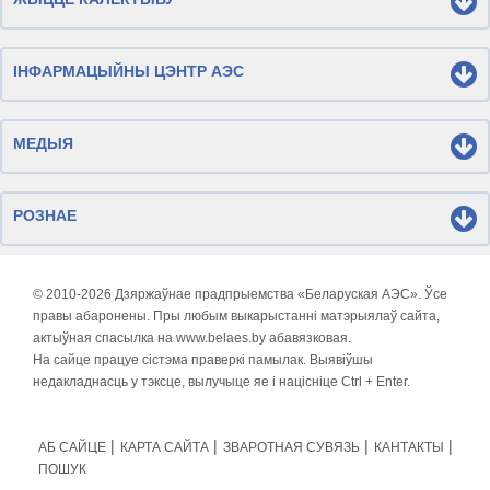
ІНФАРМАЦЫЙНЫ ЦЭНТР АЭС
МЕДЫЯ
РОЗНАЕ
© 2010-
2026 Дзяржаўнае прадпрыемства «Беларуская АЭС». Ўсе
правы абаронены. Пры любым выкарыстанні матэрыялаў сайта,
актыўная спасылка на www.belaes.by абавязковая.
На сайце працуе сістэма праверкі памылак. Выявіўшы
недакладнасць у тэксце, вылучыце яе і націсніце Ctrl + Enter.
АБ САЙЦЕ
КАРТА САЙТА
ЗВАРОТНАЯ СУВЯЗЬ
КАНТАКТЫ
ПОШУК