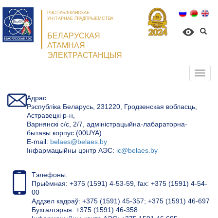
РЭСПУБЛІКАНСКАЕ
УНІТАРНАЕ ПРАДПРЫЕМСТВА
БЕЛАРУСКАЯ
АТАМНАЯ
ЭЛЕКТРАСТАНЦЫЯ
Откр
нави
Адрас:
Рэспубліка Беларусь, 231220, Гродзенская вобласць,
Астравецкі р-н,
Варнянскі с/с, 2/7, адміністрацыйна-лабараторна-
бытавы корпус (00UYA)
Е-mail:
belaes@belaes.by
Інфармацыйны цэнтр АЭС:
ic@belaes.by
Тэлефоны:
Прыёмная: +375 (1591) 4-53-59, fax: +375 (1591) 4-54-
00
Аддзел кадраў: +375 (1591) 45-357; +375 (1591) 46-697
Бухгалтэрыя: +375 (1591) 46-358