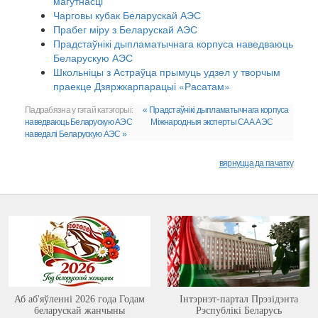
магутнасці
Чарговы кубак Беларускай АЭС
Прабег міру з Беларускай АЭС
Прадстаўнікі дыпламатычнага корпуса наведваюць
Беларускую АЭС
Школьніцы з Астраўца прымуць удзел у творчым
праекце Дзяржкарпарацыі «Расатам»
Падрабязна у гэтай катэгорыі:
« Прадстаўнікі дыпламатычнага корпуса
наведваюць Беларускую АЭС
Міжнародныя эксперты САА АЭС
наведалі Беларускую АЭС »
вярнуцца да пачатку
Аб аб'яўленні 2026 года Годам
Інтэрнэт-партал Прэзідэнта
беларускай жанчыны
Рэспублікі Беларусь