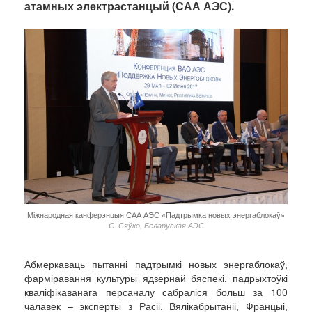
атамных электрастанцый (CАА АЭС).
Міжнародная канферэнцыя САА АЭС «Падтрымка новых энергаблокаў»
С. Сяўко, Беларуская АЭС
Абмеркаваць пытанні падтрымкі новых энергаблокаў,
фарміравання культуры ядзернай бяспекі, падрыхтоўкі
кваліфікаванага персаналу сабраліся больш за 100
чалавек – эксперты з Расіі, Вялікабрытаніі, Францыі,