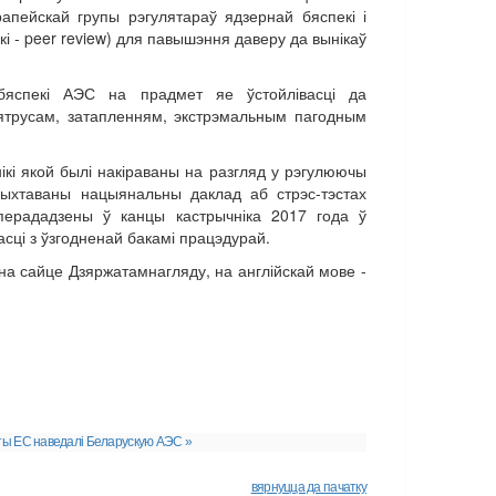
апейскай групы рэгулятараў ядзернай бяспекі і
і - peer review) для павышэння даверу да вынікаў
бяспекі АЭС на прадмет яе ўстойлівасці да
лятрусам, затапленням, экстрэмальным пагодным
ікі якой былі накіраваны на разгляд у рэгулюючы
рыхтаваны нацыянальны даклад аб стрэс-тэстах
перададзены ў канцы кастрычніка 2017 года ў
сці з ўзгодненай бакамі працэдурай.
а сайце Дзяржатамнагляду, на англійскай мове -
ты ЕС наведалі Беларускую АЭС »
вярнуцца да пачатку