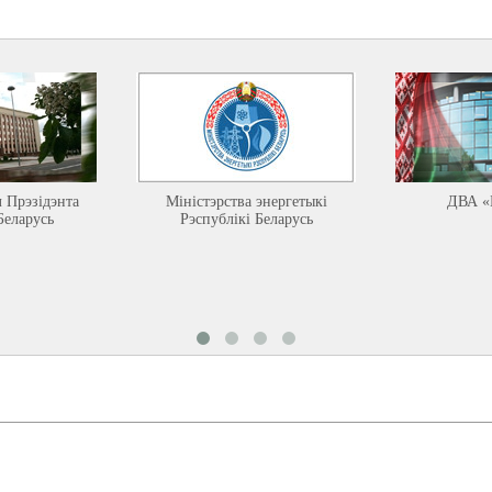
л Прэзідэнта
Міністэрства энергетыкі
ДВА «
Беларусь
Рэспублікі Беларусь