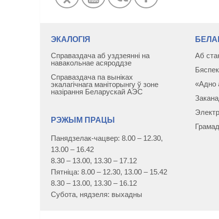
ЭКАЛОГІЯ
БЕЛА
Справаздача аб уздзеянні на
Аб ста
навакольнае асяроддзе
Бяспек
Справаздача па выніках
«Адно 
экалагічнага маніторынгу ў зоне
назірання Беларускай АЭС
Закана
Электр
РЭЖЫМ ПРАЦЫ
Грамад
Панядзелак-чацвер: 8.00 – 12.30,
13.00 – 16.42
8.30 – 13.00, 13.30 – 17.12
Пятніца: 8.00 – 12.30, 13.00 – 15.42
8.30 – 13.00, 13.30 – 16.12
Субота, нядзеля: выхадны