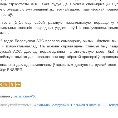
наць стрэс-тэсты АЭС, якая будуецца з улікам спецыфікацыі Еўр
ыстоўваць сістэму знешняй экспертнай ацэнкі (партнёрскай праверк
-тэстаў.
с-тэсты ўяўляюць сабой разавую пазапланавую пераацэнку 
рэмальных знешніх прыродных уздзеянняў і іх спалучэнням: зем
м і інш.
6 годзе Беларуская АЭС правяла самаацэнку рызык і бяспекі, вын
н - Дзяржатамнагляд. На аснове справаздачы станцыі быў пад
рускай АЭС. Даклад, перакладзены на ангельскую мову, быў 
ейскую камісію для правядзення партнёрскай праверкі ў адпаведна
янальны даклад размешчаны ў адкрытым доступе на рускай мове н
айце ENSREG.
кавана ў
Беларуская АЭС
язна у гэтай катэгорыі:
« Жанчыны Беларускай АЭС прымалі віншаванні
Экспер