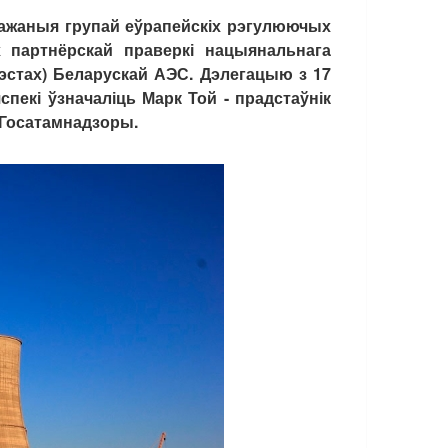
аважаныя групай еўрапейскіх рэгулюючых
 партнёрскай праверкі нацыянальнага
тэстах) Беларускай АЭС. Дэлегацыю з 17
пекі ўзначаліць Марк Той - прадстаўнік
ў Госатамнадзоры.