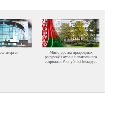
Белэнерга»
Міністэрства прыродных
Астравец
рэсурсаў і аховы навакольнага
асяроддзя Рэспублікі Беларусь