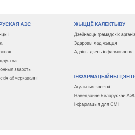
РУСКАЯ АЭС
ЖЫЦЦЁ КАЛЕКТЫВУ
нцыі
Дзейнасць грамадскіх аргані
а
Здаровы лад жыцця
акно»
Адзіны дзень інфармавання
даўства
онныя звароты
ІНФАРМАЦЫЙНЫ ЦЭНТР
скія абмеркаваннi
Агульныя звесткі
Наведванне Беларускай АЭ
Інфармацыя для СМІ