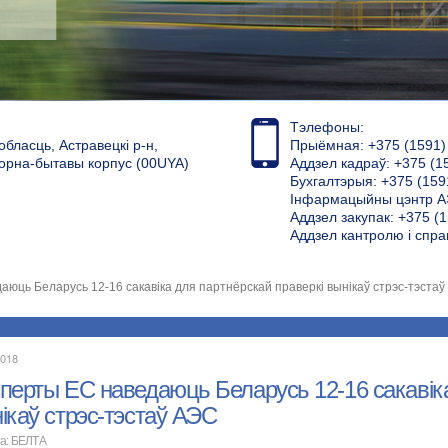
Тэлефоны:
обласць, Астравецкі р-н,
Прыёмная: +375 (1591) 4
торна-бытавы корпус (00UYA)
Аддзел кадраў: +375 (1
Бухгалтэрыя: +375 (159
Інфармацыйны цэнтр АЭ
Аддзел закупак: +375 (1
Аддзел кантролю і спра
юць Беларусь 12-16 сакавіка для партнёрскай праверкі вынікаў стрэс-тэста
2018
перты ЕС наведаюць Беларусь 12-16 сакавіка
ікаў стрэс-тэстаў АЭС
а: БЕЛТА