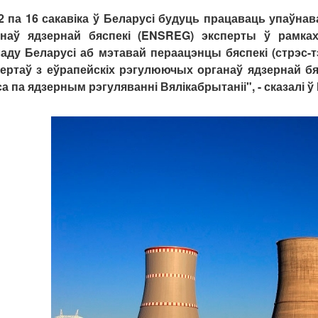
2 па 16 сакавіка ў Беларусі будуць працаваць упаўн
анаў ядзернай бяспекі (ENSREG) эксперты ў рамках
аду Беларусі аб мэтавай пераацэнцы бяспекі (стрэс-
ертаў з еўрапейскіх рэгулюючых органаў ядзернай бяс
а па ядзерным рэгуляванні Вялікабрытаніі", - сказалі 