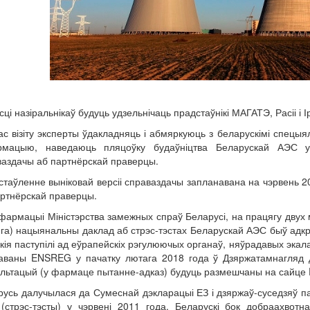
сці назіральнікаў будуць удзельнічаць прадстаўнікі МАГАТЭ, Расіі і І
ас візіту эксперты ўдакладняць і абмяркуюць з беларускімі спецы
рмацыю, наведаюць пляцоўку будаўніцтва Беларускай АЭС 
ваздачы аб партнёрскай праверцы.
таўленне выніковай версіі справаздачы запланавана на чэрвень 201
артнёрскай праверцы.
фармацыі Міністэрства замежных спраў Беларусі, на працягу двух 
га) нацыянальны даклад аб стрэс-тэстах Беларускай АЭС быў адкр
якія паступілі ад еўрапейскіх рэгулюючых органаў, няўрадавых экала
раваны ENSREG у пачатку лютага 2018 года ў Дзяржатамнагляд д
ультацый (у фармаце пытанне-адказ) будуць размешчаны на сайц
усь далучылася да Сумеснай дэкларацыі ЕЗ і дзяржаў-суседзяў па
(стрэс-тэсты) у чэрвені 2011 года. Беларускі бок добраахвот