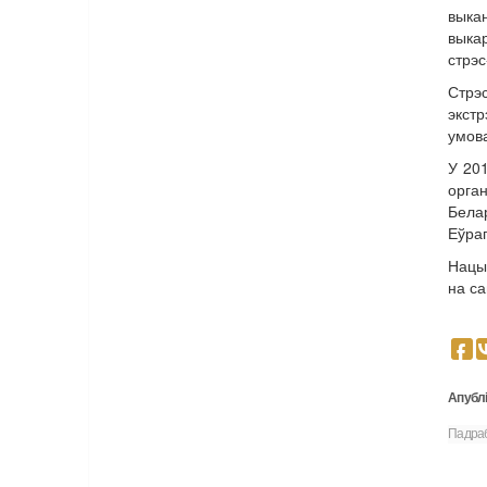
выка
выкар
стрэс
Стрэ
экст
умова
У 201
орга
Бела
Еўрап
Нацы
на с
Апублі
Падраб