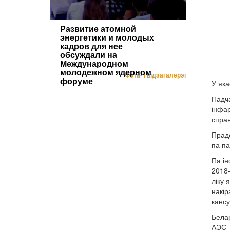
Развитие атомной
энергетики и молодых
кадров для нее
обсуждали на
Международном
молодежном ядерном
Фота- і відэагалерэі
форуме
У яка
Падч
інфа
спра
Прадс
па п
Па ін
2018-
ліку 
накі
канс
Белар
АЭС 