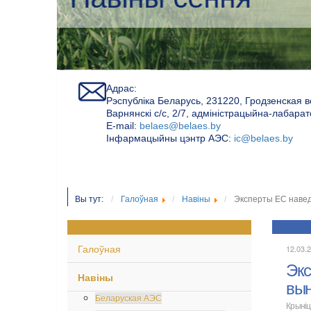
Адрас:
Рэспубліка Беларусь, 231220, Гродзенская в
Варнянскі с/с, 2/7, адміністрацыйна-лабара
Е-mail:
belaes@belaes.by
Інфармацыйны цэнтр АЭС:
ic@belaes.by
Вы тут:
Галоўная
Навіны
Эксперты ЕС наведа
Галоўная
12.03.
Экс
Навіны
вын
Беларуская АЭС
Крыніц