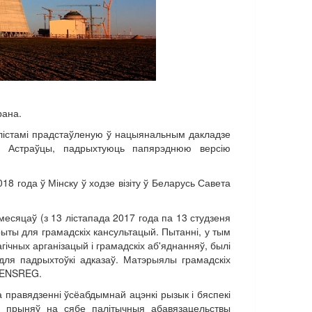
рана.
ялістамі прадстаўленую ў нацыянальным дакладзе
у Астраўцы, падрыхтуюць папярэднюю версію
8 года ў Мінску ў ходзе візіту ў Беларусь Савета
месяцаў (з 13 лістапада 2017 года па 13 студзеня
ыты для грамадскіх кансультацый. Пытанні, у тым
гічных арганізацый і грамадскіх аб'яднанняў, былі
ля падрыхтоўкі адказаў. Матэрыялы грамадскіх
е ENSREG.
 правядзенні ўсёабдымнай ацэнкі рызык і бяспекі
на прыняў на сябе палітычныя абавязацельствы