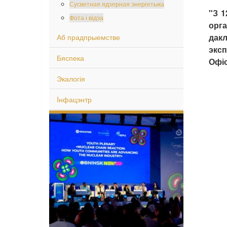
Сусветная ядзерная энергетыка
"З 1
Фота і відэа
орг
дакл
Аб прадпрыемстве
эксп
Бяспека
Офіс
Экалогія
Iнфацэнтр