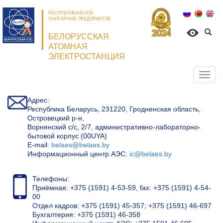
РЕСПУБЛИКАНСКОЕ
УНИТАРНОЕ ПРЕДПРИЯТИЕ
БЕЛОРУССКАЯ
АТОМНАЯ
ЭЛЕКТРОСТАНЦИЯ
Откр
нави
Адрес:
Республика Беларусь, 231220, Гродненская область,
Островецкий р-н,
Ворнянский с/с, 2/7, административно-лабораторно-
бытовой корпус (00UYA)
Е-mail:
belaes@belaes.by
Информационный центр АЭС:
ic@belaes.by
Телефоны:
Приёмная: +375 (1591) 4-53-59, fax: +375 (1591) 4-54-
00
Отдел кадров: +375 (1591) 45-357; +375 (1591) 46-697
Бухгалтерия: +375 (1591) 46-358