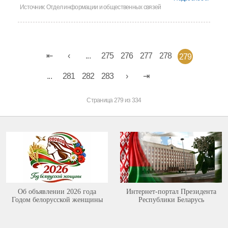
Источник:
Отдел информации и общественных связей
...
275
276
277
278
279
...
281
282
283
Страница 279 из 334
Об объявлении 2026 года
Интернет-портал Президента
Годом белорусской женщины
Республики Беларусь