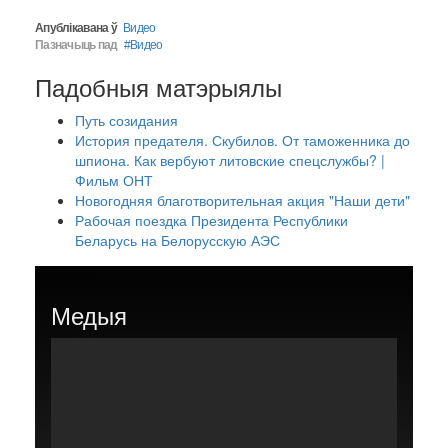
Апублікавана ў
Видео
Пазначыць пад
Видео
Падобныя матэрыялы
Путь созидания
История предателя. Скубилов. От таможенника до
шпиона. Как вербуют литовские спецслужбы? |
Фильм ОНТ
Новогодняя благотворительная акция "Наши дети"
Рабочая поездка Президента Республики
Беларусь на Белорусскую АЭС
Медыя