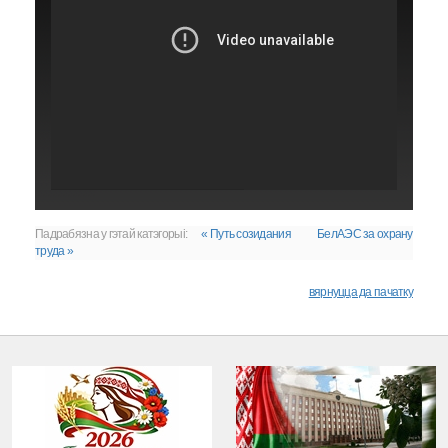
Падрабязна у гэтай катэгорыі:
« Путь созидания
БелАЭС за охрану
труда »
вярнуцца да пачатку