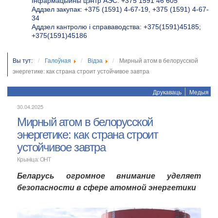
Інфармацыйны цэнтр АЭС: +375 1591 46 605
Аддзел закупак: +375 (1591) 4-67-19, +375 (1591) 4-67-
34
Аддзел кантролю і справаводства: +375(1591)45185;
+375(1591)45186
Вы тут:
Галоўная
Відэа
Мирный атом в белорусской
энергетике: как страна строит устойчивое завтра
Друкаваць
Медыя
30.04.2025
Мирный атом в белорусской
энергетике: как страна строит
устойчивое завтра
Крыніца: ОНТ
Беларусь огромное внимание уделяет
безопасности в сфере атомной энергетики