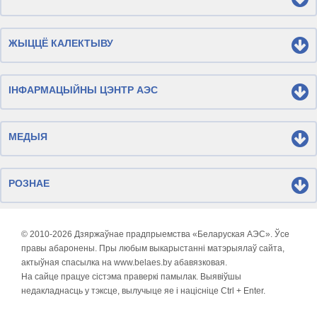
ЖЫЦЦЁ КАЛЕКТЫВУ
ІНФАРМАЦЫЙНЫ ЦЭНТР АЭС
МЕДЫЯ
РОЗНАЕ
© 2010-
2026 Дзяржаўнае прадпрыемства «Беларуская АЭС». Ўсе
правы абаронены. Пры любым выкарыстанні матэрыялаў сайта,
актыўная спасылка на www.belaes.by абавязковая.
На сайце працуе сістэма праверкі памылак. Выявіўшы
недакладнасць у тэксце, вылучыце яе і націсніце Ctrl + Enter.