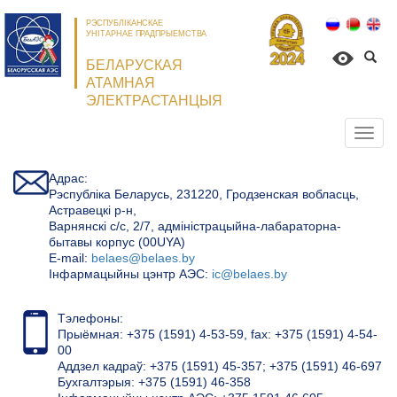
РЭСПУБЛІКАНСКАЕ
УНІТАРНАЕ ПРАДПРЫЕМСТВА
БЕЛАРУСКАЯ
АТАМНАЯ
ЭЛЕКТРАСТАНЦЫЯ
Откр
нави
Адрас:
Рэспубліка Беларусь, 231220, Гродзенская вобласць,
Астравецкі р-н,
Варнянскі с/с, 2/7, адміністрацыйна-лабараторна-
бытавы корпус (00UYA)
Е-mail:
belaes@belaes.by
Інфармацыйны цэнтр АЭС:
ic@belaes.by
Тэлефоны:
Прыёмная: +375 (1591) 4-53-59, fax: +375 (1591) 4-54-
00
Аддзел кадраў: +375 (1591) 45-357; +375 (1591) 46-697
Бухгалтэрыя: +375 (1591) 46-358