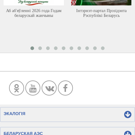
Аб аб'яўленні 2026 года Годам
Інтэрнэт-партал Прэзідэнта
беларускай жанчыны
Рэспублікі Беларусь
ЭКАЛОГІЯ
БЕЛАРУСКАЯ АЭС