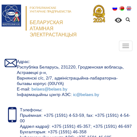
РЭСПУБЛІКАНСКАЕ
УНІТАРНАЕ ПРАДПРЫЕМСТВА
БЕЛАРУСКАЯ
АТАМНАЯ
ЭЛЕКТРАСТАНЦЫЯ
Откр
нави
Адрас:
Рэспубліка Беларусь, 231220, Гродзенская вобласць,
Астравецкі р-н,
Варнянскі с/с, 2/7, адміністрацыйна-лабараторна-
бытавы корпус (00UYA)
Е-mail:
belaes@belaes.by
Інфармацыйны цэнтр АЭС:
ic@belaes.by
Тэлефоны:
Прыёмная: +375 (1591) 4-53-59, fax: +375 (1591) 4-54-
00
Аддзел кадраў: +375 (1591) 45-357; +375 (1591) 46-697
Бухгалтэрыя: +375 (1591) 46-358