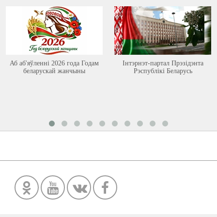
Аб аб'яўленні 2026 года Годам
Інтэрнэт-партал Прэзідэнта
беларускай жанчыны
Рэспублікі Беларусь