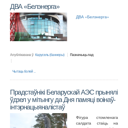
ДВА «Белэнерга»
ДВА «Белэнерга»
Апублікавана ў
Карусель (баннеры)
Пазначыць пад
Чытаць болей ...
Прадстаўнікі Беларускай АЭС прынялі
ўдзел у мітынгу да Дня памяці воінаў-
інтэрнацыяналістаў
Фігура стомленага
салдата стаіць на