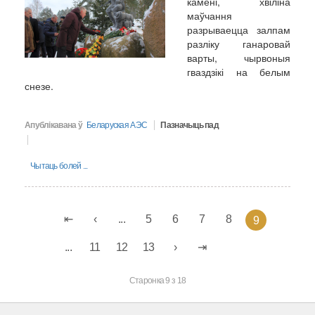
камені, хвіліна
маўчання
разрываецца залпам
разліку ганаровай
варты, чырвоныя
гваздзікі на белым
снезе.
Апублікавана ў
Беларуская АЭС
Пазначыць пад
Чытаць болей ...
...
5
6
7
8
9
...
11
12
13
Старонка 9 з 18