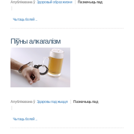
Апублікавана ў
Здоровый образ жизни
Пазначыць пад
Чытаць болей ...
Піўны алкагалізм
Апублікавана ў
Здаровы лад жыцця
Пазначыць пад
Чытаць болей ...