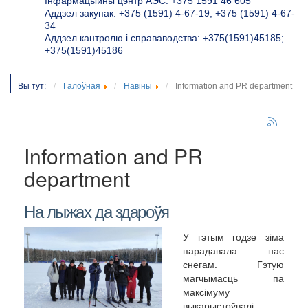
Інфармацыйны цэнтр АЭС: +375 1591 46 605
Аддзел закупак: +375 (1591) 4-67-19, +375 (1591) 4-67-
34
Аддзел кантролю і справаводства: +375(1591)45185;
+375(1591)45186
Вы тут:
Галоўная
Навіны
Information and PR department
Information and PR
department
На лыжах да здароўя
У гэтым годзе зіма
парадавала нас
снегам. Гэтую
магчымасць па
максімуму
выкарыстоўвалі