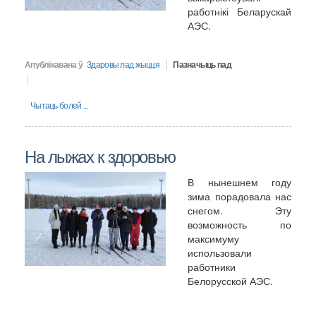
работнікі Беларускай
АЭС.
Апублікавана ў
Здаровы лад жыцця
Пазначыць пад
Чытаць болей ...
На лыжах к здоровью
В нынешнем году
зима порадовала нас
снегом. Эту
возможность по
максимуму
использовали
работники
Белорусской АЭС.