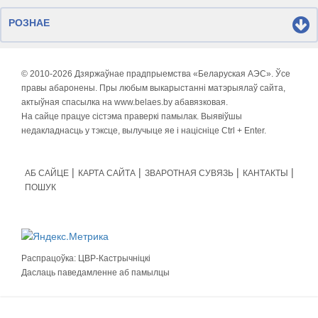
РОЗНАЕ
© 2010-
2026 Дзяржаўнае прадпрыемства «Беларуская АЭС». Ўсе
правы абаронены. Пры любым выкарыстанні матэрыялаў сайта,
актыўная спасылка на www.belaes.by абавязковая.
На сайце працуе сістэма праверкі памылак. Выявіўшы
недакладнасць у тэксце, вылучыце яе і націсніце Ctrl + Enter.
АБ САЙЦЕ
КАРТА САЙТА
ЗВАРОТНАЯ СУВЯЗЬ
КАНТАКТЫ
ПОШУК
Распрацоўка:
ЦВР-Кастрычніцкі
Даслаць паведамленне аб памылцы