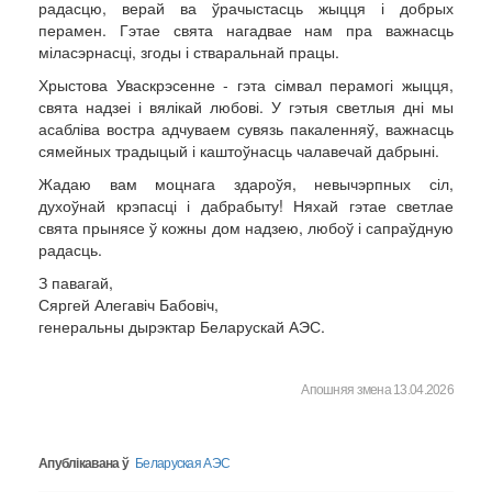
радасцю, верай ва ўрачыстасць жыцця і добрых
перамен. Гэтае свята нагадвае нам пра важнасць
міласэрнасці, згоды і стваральнай працы.
Хрыстова Уваскрэсенне - гэта сімвал перамогі жыцця,
свята надзеі і вялікай любові. У гэтыя светлыя дні мы
асабліва востра адчуваем сувязь пакаленняў, важнасць
сямейных традыцый і каштоўнасць чалавечай дабрыні.
Жадаю вам моцнага здароўя, невычэрпных сіл,
духоўнай крэпасці і дабрабыту! Няхай гэтае светлае
свята прынясе ў кожны дом надзею, любоў і сапраўдную
радасць.
З павагай,
Сяргей Алегавіч Бабовіч,
генеральны дырэктар Беларускай АЭС.
Апошняя змена 13.04.2026
Апублікавана ў
Беларуская АЭС