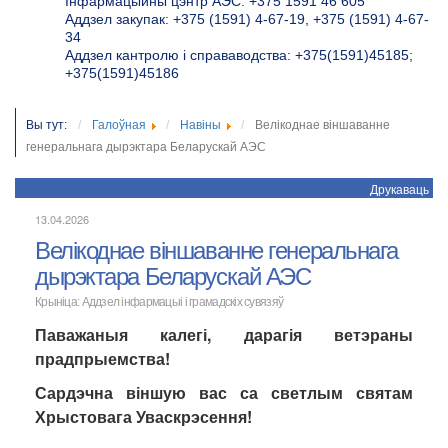
Інфармацыйны цэнтр АЭС: +375 1591 46 605
Аддзел закупак: +375 (1591) 4-67-19, +375 (1591) 4-67-
34
Аддзел кантролю і справаводства: +375(1591)45185;
+375(1591)45186
Вы тут:
Галоўная
Навіны
Велікоднае віншаванне
генеральнага дырэктара Беларускай АЭС
Друкаваць
13.04.2026
Велікоднае віншаванне генеральнага
дырэктара Беларускай АЭС
Крыніца: Аддзел інфармацыі і грамадскіх сувязяў
Паважаныя калегі, дарагія ветэраны
прадпрыемства!
Сардэчна віншую вас са светлым святам
Хрыстовага Уваскрэсення!