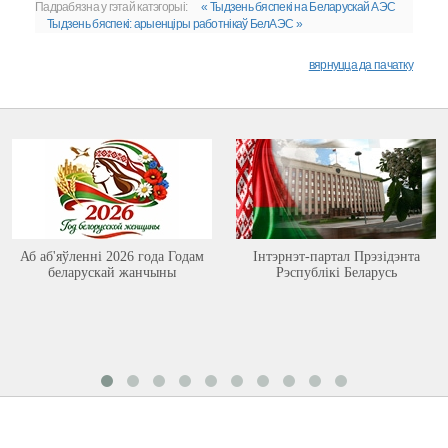
Падрабязна у гэтай катэгорыі:
« Тыдзень бяспекі на Беларускай АЭС
Тыдзень бяспекі: арыенціры работнікаў БелАЭС »
вярнуцца да пачатку
Аб аб'яўленні 2026 года Годам
Інтэрнэт-партал Прэзідэнта
беларускай жанчыны
Рэспублікі Беларусь