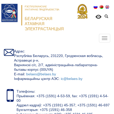
РЭСПУБЛІКАНСКАЕ
УНІТАРНАЕ ПРАДПРЫЕМСТВА
БЕЛАРУСКАЯ
АТАМНАЯ
ЭЛЕКТРАСТАНЦЫЯ
Откр
нави
Адрас:
Рэспубліка Беларусь, 231220, Гродзенская вобласць,
Астравецкі р-н,
Варнянскі с/с, 2/7, адміністрацыйна-лабараторна-
бытавы корпус (00UYA)
Е-mail:
belaes@belaes.by
Інфармацыйны цэнтр АЭС:
ic@belaes.by
Тэлефоны:
Прыёмная: +375 (1591) 4-53-59, fax: +375 (1591) 4-54-
00
Аддзел кадраў: +375 (1591) 45-357; +375 (1591) 46-697
Бухгалтэрыя: +375 (1591) 46-358