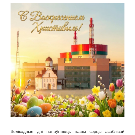
Велікодныя дні напаўняюць нашы сэрцы асаблівай