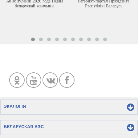
Аб аб'яўленні 2026 года Годам
Інтэрнэт-партал Прэзідэнта
беларускай жанчыны
Рэспублікі Беларусь
ЭКАЛОГІЯ
БЕЛАРУСКАЯ АЭС