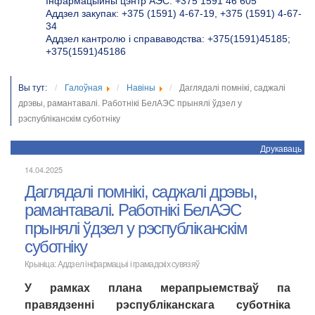
Інфармацыйны цэнтр АЭС: +375 1591 46 605
Аддзел закупак: +375 (1591) 4-67-19, +375 (1591) 4-67-
34
Аддзел кантролю і справаводства: +375(1591)45185;
+375(1591)45186
Вы тут:
Галоўная
Навіны
Даглядалі помнікі, саджалі
дрэвы, рамантавалі. Работнікі БелАЭС прынялі ўдзел у
рэспубліканскім суботніку
Друкаваць
14.04.2025
Даглядалі помнікі, саджалі дрэвы,
рамантавалі. Работнікі БелАЭС
прынялі ўдзел у рэспубліканскім
суботніку
Крыніца: Аддзел інфармацыі і грамадскіх сувязяў
У рамках плана мерапрыемстваў па
правядзенні рэспубліканскага суботніка