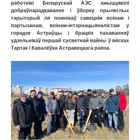
работнікі Беларускай АЭС ажыццявілі
добраўпарадкаванне і ўборку прылеглых
тэрыторый ля помнікаў савецкім воінам і
партызанам, воінам-інтэрнацыяналістам у
горадзе Астраўцы і брацкіх пахаванняў
удзельнікаў першай сусветнай вайны ў вёсках
Тартак і Кавалёўка Астравецкага раёна.