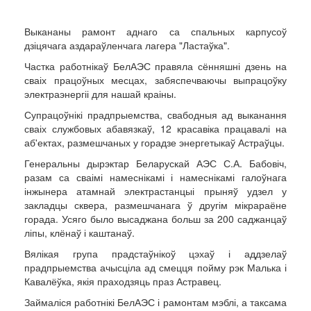
Выкананы рамонт аднаго са спальных карпусоў
дзіцячага аздараўленчага лагера "Ластаўка".
Частка работнікаў БелАЭС правяла сённяшні дзень на
сваіх працоўных месцах, забяспечваючы выпрацоўку
электраэнергіі для нашай краіны.
Супрацоўнікі прадпрыемства, свабодныя ад выканання
сваіх службовых абавязкаў, 12 красавіка працавалі на
аб'ектах, размешчаных у горадзе энергетыкаў Астраўцы.
Генеральны дырэктар Беларускай АЭС С.А. Бабовіч,
разам са сваімі намеснікамі і намеснікамі галоўнага
інжынера атамнай электрастанцыі прыняў удзел у
закладцы сквера, размешчанага ў другім мікрараёне
горада. Усяго было высаджана больш за 200 саджанцаў
ліпы, клёнаў і каштанаў.
Вялікая група прадстаўнікоў цэхаў і аддзелаў
прадпрыемства ачысціла ад смецця пойму рэк Малька і
Кавалёўка, якія праходзяць праз Астравец.
Займаліся работнікі БелАЭС і рамонтам мэблі, а таксама