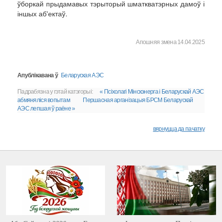
ўборкай прыдамавых тэрыторый шматкватэрных дамоў і
іншых аб'ектаў.
Апошняя змена 14.04.2025
Апублікавана ў
Беларуская АЭС
Падрабязна у гэтай катэгорыі:
« Псіхолагі Мінскэнерга і Беларускай АЭС
абмяняліся вопытам
Першасная арганізацыя БРСМ Беларускай
АЭС лепшая ў раёне »
вярнуцца да пачатку