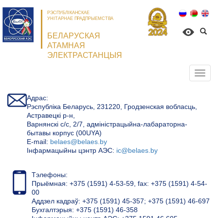
РЭСПУБЛІКАНСКАЕ
УНІТАРНАЕ ПРАДПРЫЕМСТВА
БЕЛАРУСКАЯ
АТАМНАЯ
ЭЛЕКТРАСТАНЦЫЯ
Откр
нави
Адрас:
Рэспубліка Беларусь, 231220, Гродзенская вобласць,
Астравецкі р-н,
Варнянскі с/с, 2/7, адміністрацыйна-лабараторна-
бытавы корпус (00UYA)
Е-mail:
belaes@belaes.by
Інфармацыйны цэнтр АЭС:
ic@belaes.by
Тэлефоны:
Прыёмная: +375 (1591) 4-53-59, fax: +375 (1591) 4-54-
00
Аддзел кадраў: +375 (1591) 45-357; +375 (1591) 46-697
Бухгалтэрыя: +375 (1591) 46-358