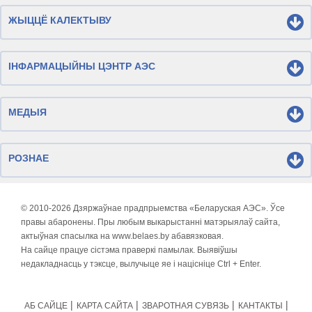
ЖЫЦЦЁ КАЛЕКТЫВУ
ІНФАРМАЦЫЙНЫ ЦЭНТР АЭС
МЕДЫЯ
РОЗНАЕ
© 2010-
2026 Дзяржаўнае прадпрыемства «Беларуская АЭС». Ўсе
правы абаронены. Пры любым выкарыстанні матэрыялаў сайта,
актыўная спасылка на www.belaes.by абавязковая.
На сайце працуе сістэма праверкі памылак. Выявіўшы
недакладнасць у тэксце, вылучыце яе і націсніце Ctrl + Enter.
АБ САЙЦЕ
КАРТА САЙТА
ЗВАРОТНАЯ СУВЯЗЬ
КАНТАКТЫ