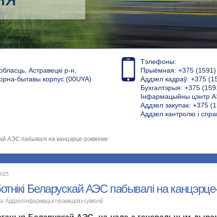
Тэлефоны:
обласць, Астравецкі р-н,
Прыёмная: +375 (1591) 4
торна-бытавы корпус (00UYA)
Аддзел кадраў: +375 (1
Бухгалтэрыя: +375 (159
Інфармацыйны цэнтр АЭ
Аддзел закупак: +375 (1
Аддзел кантролю і спра
кай АЭС пабывалі на канцэрце-рэквіеме
2025
отнікі Беларускай АЭС пабывалі на канцэрце
а: Аддзел інфармацыі і грамадскіх сувязяў
егацыя Беларускай АЭС, на чале з генеральным дырэк