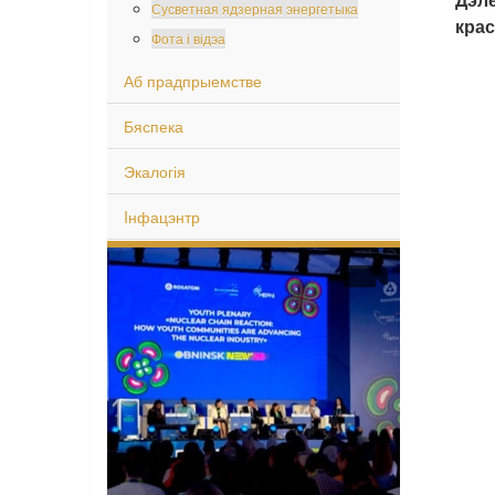
Сусветная ядзерная энергетыка
крас
Фота і відэа
Аб прадпрыемстве
Бяспека
Экалогія
Iнфацэнтр