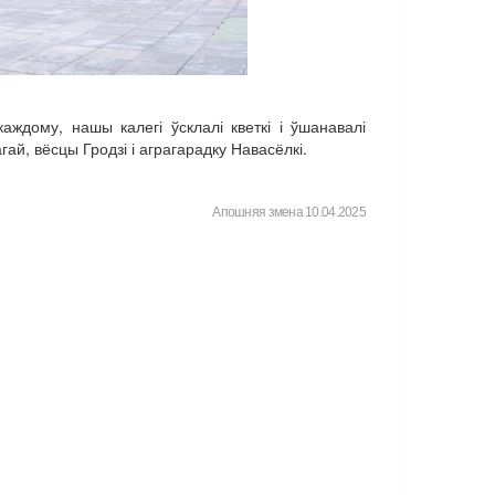
ждому, нашы калегі ўсклалі кветкі і ўшанавалі
ай, вёсцы Гродзі і аграгарадку Навасёлкі.
Апошняя змена 10.04.2025