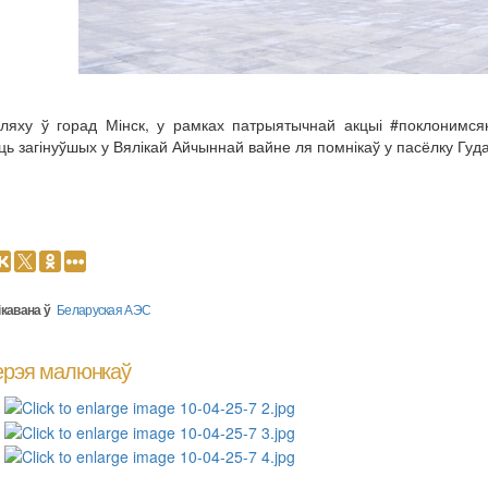
ляху ў горад Мінск, у рамках патрыятычнай акцыі #поклонимсяка
ь загінуўшых у Вялікай Айчыннай вайне ля помнікаў у пасёлку Гудаг
кавана ў
Беларуская АЭС
ерэя малюнкаў