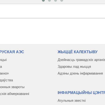
РУСКАЯ АЭС
ЖЫЦЦЁ КАЛЕКТЫВУ
нцыі
Дзейнасць грамадскіх аргані
а
Здаровы лад жыцця
акно»
Адзіны дзень інфармавання
даўства
онныя звароты
ІНФАРМАЦЫЙНЫ ЦЭНТР
скія абмеркаваннi
Агульныя звесткі