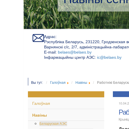
Адрас:
Рэспубліка Беларусь, 231220, Гродзенская в
Варнянскі с/с, 2/7, адміністрацыйна-лабара
Е-mail:
belaes@belaes.by
Інфармацыйны цэнтр АЭС:
ic@belaes.by
Вы тут:
Галоўная
Навіны
Работнікі Беларус
Галоўная
10.04.
Раб
Навіны
Крыніц
Беларуская АЭС
Дэл