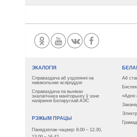
ЭКАЛОГІЯ
БЕЛА
Справаздача аб уздзеянні на
Аб ста
навакольнае асяроддзе
Бяспек
Справаздача па выніках
«Адно 
экалагічнага маніторынгу ў зоне
назірання Беларускай АЭС
Закана
Электр
РЭЖЫМ ПРАЦЫ
Грамад
Панядзелак-чацвер: 8.00 – 12.30,
13.00 – 16.42