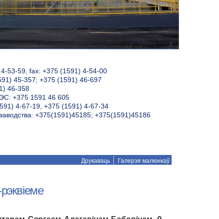
-53-59, fax: +375 (1591) 4-54-00
591) 45-357; +375 (1591) 46-697
1) 46-358
С: +375 1591 46 605
591) 4-67-19, +375 (1591) 4-67-34
ваводства: +375(1591)45185; +375(1591)45186
Друкаваць
Галерэя малюнкаў
-рэквіеме
тарам Сяргеем Алегавічам Бабовічам, 9