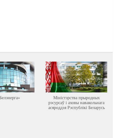
Белэнерга»
Міністэрства прыродных
Астравец
рэсурсаў і аховы навакольнага
асяроддзя Рэспублікі Беларусь