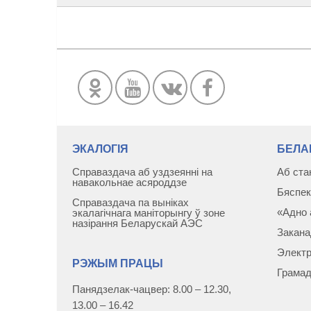
ЭКАЛОГІЯ
БЕЛА
Справаздача аб уздзеянні на
Аб ста
навакольнае асяроддзе
Бяспек
Справаздача па выніках
«Адно 
экалагічнага маніторынгу ў зоне
назірання Беларускай АЭС
Закана
Электр
РЭЖЫМ ПРАЦЫ
Грамад
Панядзелак-чацвер: 8.00 – 12.30,
13.00 – 16.42