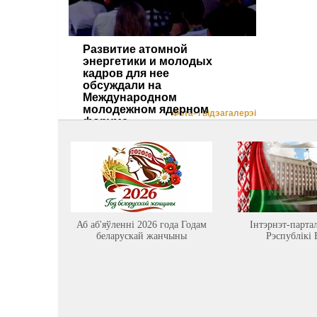
Развитие атомной
энергетики и молодых
кадров для нее
обсуждали на
Международном
молодежном ядерном
Фота- і відэагалерэі
форуме
Аб аб'яўленні 2026 года Годам
Інтэрнэт-парта
беларускай жанчыны
Рэспублікі 