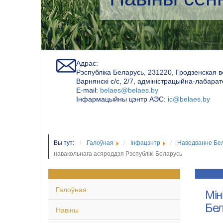
Адрас:
Рэспубліка Беларусь, 231220, Гродзенская в
Варнянскі с/с, 2/7, адміністрацыйна-лабара
Е-mail:
belaes@belaes.by
Інфармацыйны цэнтр АЭС:
ic@belaes.by
Вы тут:
Галоўная
Iнфацэнтр
Наведванне Бе
навакольнага асяроддзя Рэспублікі Беларусь
Галоўная
Мін
Бел
Навіны