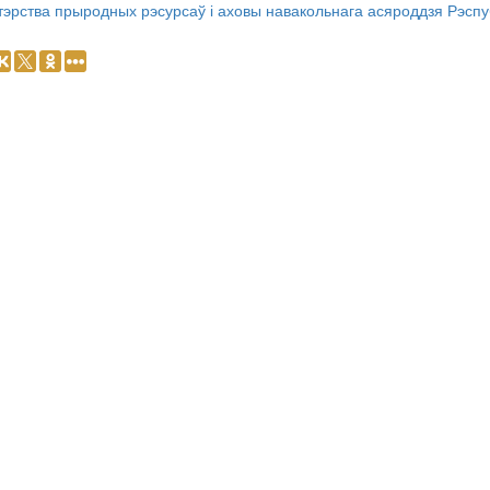
тэрства прыродных рэсурсаў і аховы навакольнага асяроддзя Рэспу