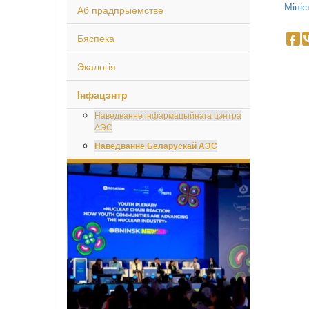
Мініс
Аб прадпрыемстве
Бяспека
Экалогія
Iнфацэнтр
Наведванне інфармацыйнага цэнтра
АЭС
Наведванне Беларускай АЭС