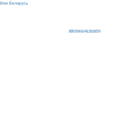
блікі Беларусь
вярнуцца да пачатку