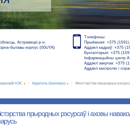
Тэлефоны:
обласць, Астравецкі р-н,
Прыёмная: +375 (1591) 4
торна-бытавы корпус (00UYA)
Аддзел кадраў: +375 (1
Бухгалтэрыя: +375 (159
Інфармацыйны цэнтр АЭ
Аддзел закупак: +375 (1
Аддзел кантролю і спра
ларускай АЭС
Карусель (баннеры)
Міністэрства прыродных рэсурса
істэрства прыродных рэсурсаў і аховы навако
арусь