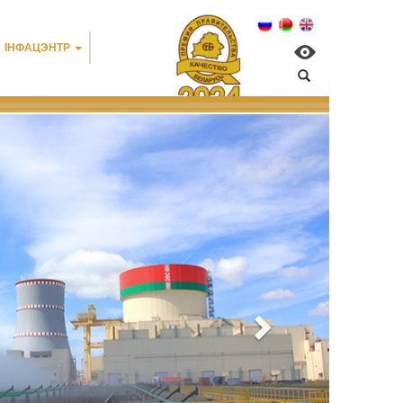
IНФАЦЭНТР
мент