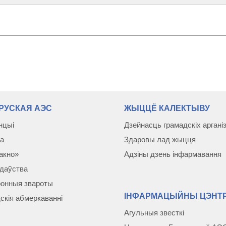
РУСКАЯ АЭС
ЖЫЦЦЁ КАЛЕКТЫВУ
нцыі
Дзейнасць грамадскіх аргані
а
Здаровы лад жыцця
акно»
Адзіны дзень інфармавання
даўства
онныя звароты
ІНФАРМАЦЫЙНЫ ЦЭНТР
скія абмеркаваннi
Агульныя звесткі