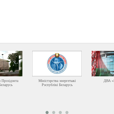
л Прэзідэнта
Міністэрства энергетыкі
ДВА «
Беларусь
Рэспублікі Беларусь