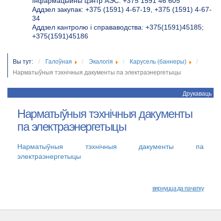
Інфармацыйны цэнтр АЭС: +375 1591 46 605
Аддзел закупак: +375 (1591) 4-67-19, +375 (1591) 4-67-
34
Аддзел кантролю і справаводства: +375(1591)45185;
+375(1591)45186
Вы тут:
Галоўная
Экалогія
Карусель (баннеры)
Нарматыўныя тэхнічныя дакументы па электраэнергетыцы
Друкаваць
Нарматыўныя тэхнічныя дакументы
па электраэнергетыцы
Нарматыўныя тэхнічныя дакументы па
электраэнергетыцы
вярнуцца да пачатку