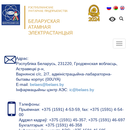
РЭСПУБЛІКАНСКАЕ
УНІТАРНАЕ ПРАДПРЫЕМСТВА
БЕЛАРУСКАЯ
АТАМНАЯ
ЭЛЕКТРАСТАНЦЫЯ
Откр
нави
Адрас:
Рэспубліка Беларусь, 231220, Гродзенская вобласць,
Астравецкі р-н,
Варнянскі с/с, 2/7, адміністрацыйна-лабараторна-
бытавы корпус (00UYA)
Е-mail:
belaes@belaes.by
Інфармацыйны цэнтр АЭС:
ic@belaes.by
Тэлефоны:
Прыёмная: +375 (1591) 4-53-59, fax: +375 (1591) 4-54-
00
Аддзел кадраў: +375 (1591) 45-357; +375 (1591) 46-697
Бухгалтэрыя: +375 (1591) 46-358