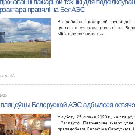
рабаванні пажарнай тэхнікі для падсілкоўва
 рэактара правялі на БелАЭС
Выпрабаванні пажарнай тэхнікі для 
цяпла ад рэактара правялі на Бела
Міністэрства энергетыкі.
ца:
БелТА
.2020
 пляцоўцы Беларускай АЭС адбылося асвяч
У суботу, 25 ліпеня 2020 г., на пляцо
і Заслаўскі, Патрыяршы экзарх усяе
прападобнага Серафіма Сароўскага.