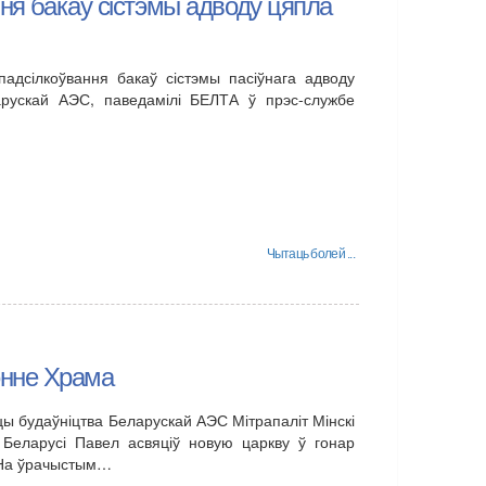
ння бакаў сістэмы адводу цяпла
падсілкоўвання бакаў сістэмы пасіўнага адводу
рускай АЭС, паведамілі БЕЛТА ў прэс-службе
Чытаць болей ...
энне Храма
ўцы будаўніцтва Беларускай АЭС Мітрапаліт Мінскі
 Беларусі Павел асвяціў новую царкву ў гонар
 На ўрачыстым…