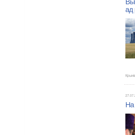
Вып
ад
Крыні
27.07
На