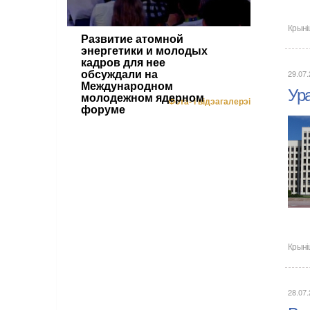
Крыні
Развитие атомной
энергетики и молодых
кадров для нее
29.07
обсуждали на
Международном
Ура
молодежном ядерном
Фота- і відэагалерэі
форуме
Крыні
28.07