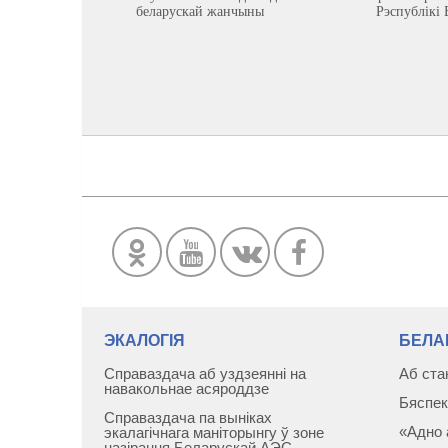
беларускай жанчыны
Рэспублікі 
ЭКАЛОГІЯ
БЕЛА
Справаздача аб уздзеянні на
Аб ста
навакольнае асяроддзе
Бяспек
Справаздача па выніках
«Адно 
экалагічнага маніторынгу ў зоне
назірання Беларускай АЭС