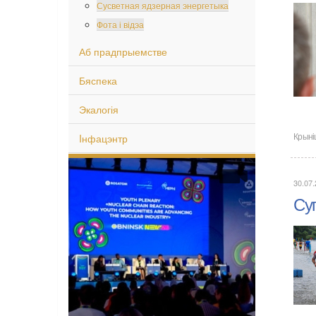
Сусветная ядзерная энергетыка
Фота і відэа
Аб прадпрыемстве
Бяспека
Экалогія
Iнфацэнтр
Крыні
30.07
Су