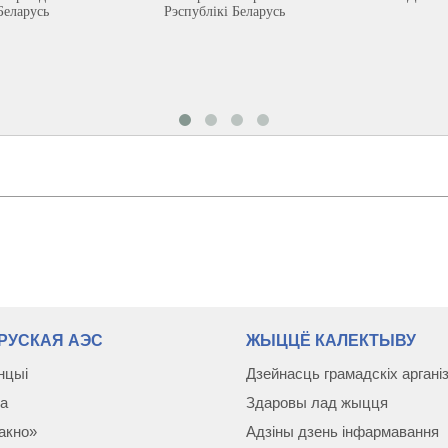
Беларусь
Рэспублікі Беларусь
РУСКАЯ АЭС
ЖЫЦЦЁ КАЛЕКТЫВУ
нцыі
Дзейнасць грамадскіх аргані
а
Здаровы лад жыцця
акно»
Адзіны дзень інфармавання