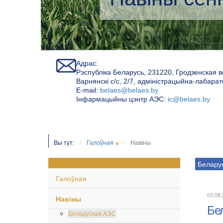
Адрас:
Рэспубліка Беларусь, 231220, Гродзенская в
Варнянскі с/с, 2/7, адміністрацыйна-лабара
Е-mail:
belaes@belaes.by
Інфармацыйны цэнтр АЭС:
ic@belaes.by
Вы тут:
Галоўная
Навіны
Белару
Галоўная
03.08
Навіны
Бел
Беларуская АЭС