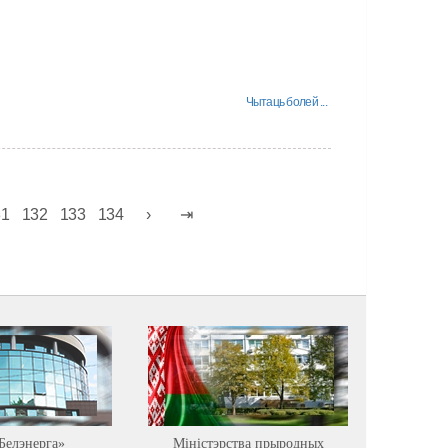
Чытаць болей ...
31
132
133
134
Белэнерга»
Міністэрства прыродных
Астравец