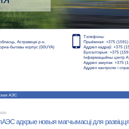
Тэлефоны:
обласць, Астравецкі р-н,
Прыёмная: +375 (1591) 4
торна-бытавы корпус (00UYA)
Аддзел кадраў: +375 (1
Бухгалтэрыя: +375 (159
Інфармацыйны цэнтр АЭ
Аддзел закупак: +375 (1
Аддзел кантролю і спра
ская АЭС
.2020
АЭС адкрые новыя магчымасці для развіцця э