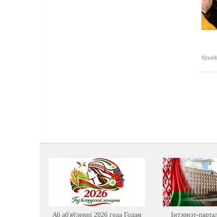
Крыні
Аб аб'яўленні 2026 года Годам
Інтэрнэт-парта