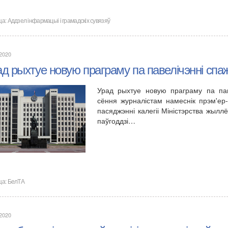
ца:
Аддзел інфармацыі і грамадскіх сувязяў
.2020
д рыхтуе новую праграму па павелічэннi спаж
Урад рыхтуе новую праграму па паве
сёння журналістам намеснік прэм'ер-
пасяджэнні калегіі Міністэрства жылл
паўгоддзі…
ца:
БелТА
.2020