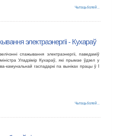
Чытаць болей ...
ывання электраэнергіі - Кухараў
лічэнні спажывання электраэнергіі, паведаміў
міністра Уладзімір Кухараў, які прымае ўдзел у
ёва-камунальнай гаспадаркі па выніках працы ў I
Чытаць болей ...