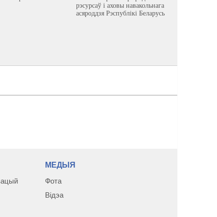
рэсурсаў і аховы навакольнага
асяроддзя Рэспублікі Беларусь
МЕДЫЯ
зацый
Фота
Відэа