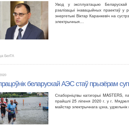
Увод у эксплуатацыю Беларускай 
рэалізацыі інавацыйных праектаў у ро
энергетыкі Віктар Каранкевіч на суст
электрычныя…
ца:
БелТА
.2020
працоўнік беларускай АЭС стаў прызёрам суп
Спаборніцтвы катэгорыі MASTERS, па
прайшлі 25 ліпеня 2020 г. у г. Мядзе
майстар электрычнага цэха, удзельнік