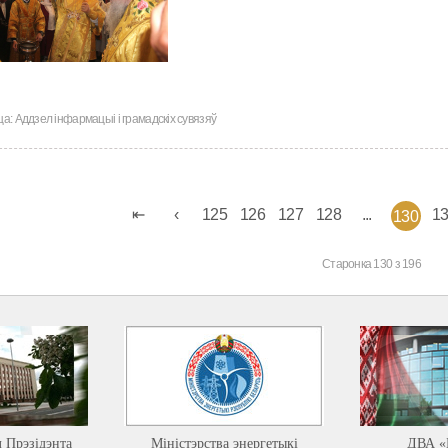
ца:
Аддзел інфармацыі і грамадскіх сувязяў
125
126
127
128
...
1
130
Старонка 130 з 196
л Прэзідэнта
Міністэрства энергетыкі
ДВА «