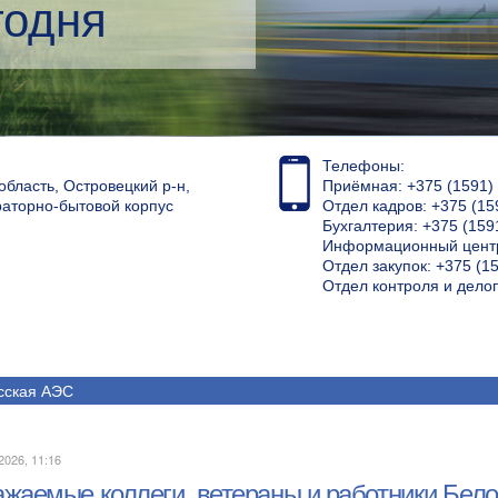
кий менеджмент
Телефоны:
область, Островецкий р-н,
Приёмная: +375 (1591) 4
раторно-бытовой корпус
Отдел кадров: +375 (15
Бухгалтерия: +375 (159
Информационный центр
Отдел закупок: +375 (15
Отдел контроля и дело
сская АЭС
2026, 11:16
ажаемые коллеги, ветераны и работники Бело