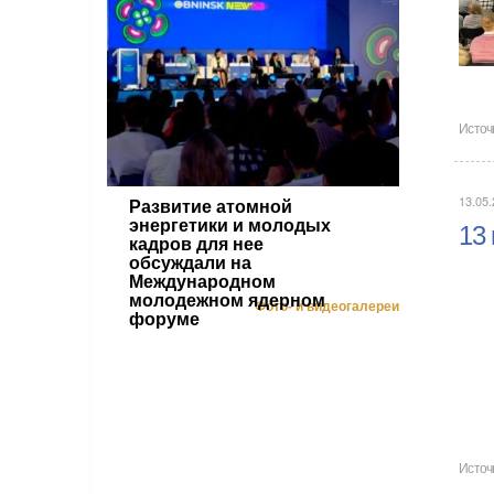
Источ
13.05.
Развитие атомной
энергетики и молодых
13
кадров для нее
обсуждали на
Международном
молодежном ядерном
Фото- и видеогалереи
форуме
Источ