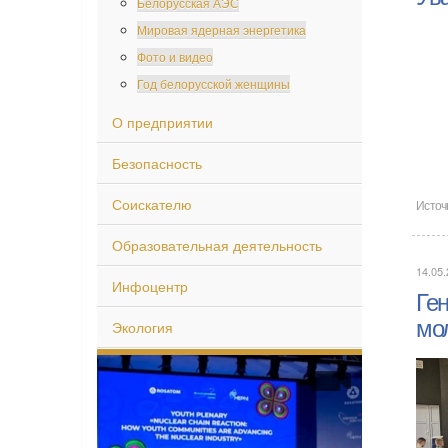
Белорусская АЭС
Мировая ядерная энергетика
Фото и видео
Год белорусской женщины
О предприятии
Безопасность
Соискателю
Источ
Образовательная деятельность
14.05.
Инфоцентр
Ге
мо
Экология