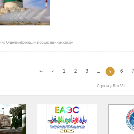
ник:
Отдел информации и общественных связей
1
2
3
...
6
5
Страница 5 из 334