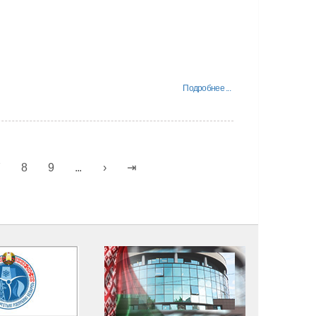
Подробнее ...
7
8
9
...