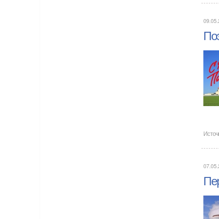
09.05.
По
Источ
07.05.
Пе