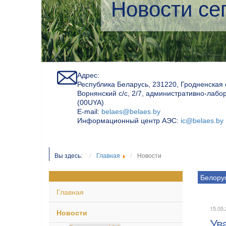
Экологичес
Адрес:
Республика Беларусь, 231220, Гродненская 
Ворнянский с/с, 2/7, административно-лабо
(00UYA)
Е-mail:
belaes@belaes.by
Информационный центр АЭС:
ic@belaes.by
Вы здесь:
Главная
Новости
Белору
Главная
15.05.
Новости
Ув