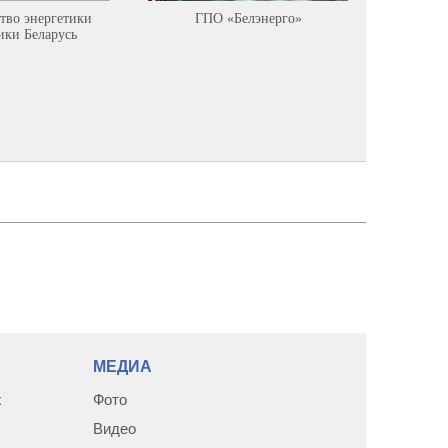
тво энергетики
ГПО «Белэнерго»
Минист
ики Беларусь
ресурсов
среды Р
МЕДИА
х
Фото
Видео