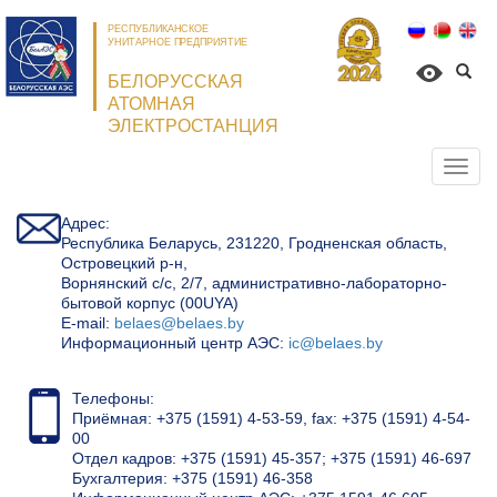
РЕСПУБЛИКАНСКОЕ
УНИТАРНОЕ ПРЕДПРИЯТИЕ
БЕЛОРУССКАЯ
АТОМНАЯ
ЭЛЕКТРОСТАНЦИЯ
Откр
нави
Адрес:
Республика Беларусь, 231220, Гродненская область,
Островецкий р-н,
Ворнянский с/с, 2/7, административно-лабораторно-
бытовой корпус (00UYA)
Е-mail:
belaes@belaes.by
Информационный центр АЭС:
ic@belaes.by
Телефоны:
Приёмная: +375 (1591) 4-53-59, fax: +375 (1591) 4-54-
00
Отдел кадров: +375 (1591) 45-357; +375 (1591) 46-697
Бухгалтерия: +375 (1591) 46-358