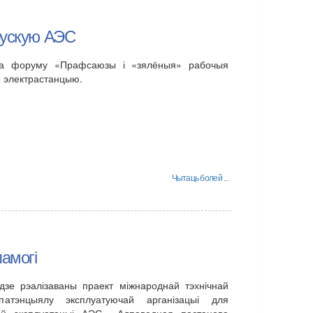
рускую АЭС
нага форуму «Прафсаюзы і «зялёныя» рабочыя
 электрастанцыю.
Чытаць болей ...
памогі
дзе рэалізаваны праект міжнароднай тэхнічнай
атэнцыялу эксплуатуючай арганізацыі для
ай эксплуатацыі АЭС». Адпаведная пастанова