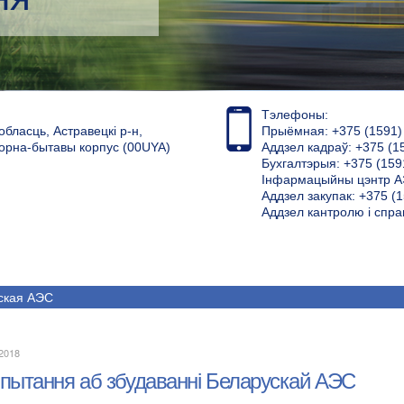
Тэлефоны:
обласць, Астравецкі р-н,
Прыёмная: +375 (1591) 4
торна-бытавы корпус (00UYA)
Аддзел кадраў: +375 (1
Бухгалтэрыя: +375 (159
Інфармацыйны цэнтр АЭ
Аддзел закупак: +375 (1
Аддзел кантролю і спра
ская АЭС
.2018
 пытання аб збудаванні Беларускай АЭС