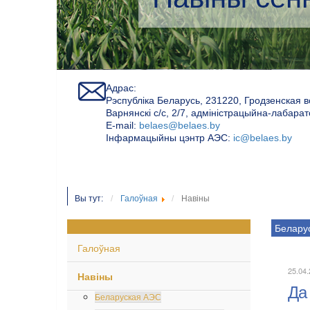
Адрас:
Рэспубліка Беларусь, 231220, Гродзенская в
Варнянскі с/с, 2/7, адміністрацыйна-лабара
Е-mail:
belaes@belaes.by
Інфармацыйны цэнтр АЭС:
ic@belaes.by
Вы тут:
Галоўная
Навіны
Белару
Галоўная
25.04
Навіны
Да
Беларуская АЭС