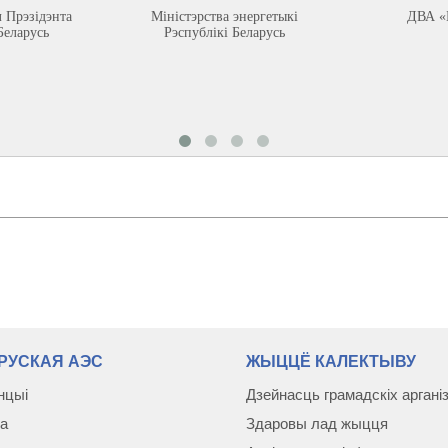
л Прэзідэнта
Міністэрства энергетыкі
ДВА «
Беларусь
Рэспублікі Беларусь
РУСКАЯ АЭС
ЖЫЦЦЁ КАЛЕКТЫВУ
нцыі
Дзейнасць грамадскіх аргані
а
Здаровы лад жыцця