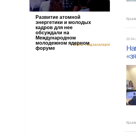
Развитие атомной
Крыні
энергетики и молодых
кадров для нее
обсуждали на
Международном
20.04
молодежном ядерном
Фота- і відэагалерэі
Нам
форуме
«зя
Крыні