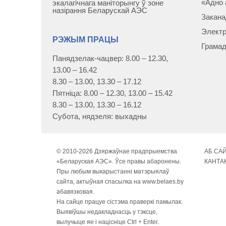
«Адно 
экалагічнага маніторынгу ў зоне
назірання Беларускай АЭС
Закана
Электр
РЭЖЫМ ПРАЦЫ
Грамад
Панядзелак-чацвер: 8.00 – 12.30,
13.00 – 16.42
8.30 – 13.00, 13.30 – 17.12
Пятніца: 8.00 – 12.30, 13.00 – 15.42
8.30 – 13.00, 13.30 – 16.12
Субота, нядзеля: выхадны
© 2010-
2026 Дзяржаўнае прадпрыемства
АБ СА
«Беларуская АЭС». Ўсе правы абаронены.
КАНТА
Пры любым выкарыстанні матэрыялаў
сайта, актыўная спасылка на www.belaes.by
абавязковая.
На сайце працуе сістэма праверкі памылак.
Выявіўшы недакладнасць у тэксце,
вылучыце яе і націсніце Ctrl + Enter.