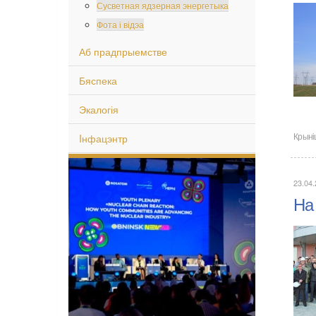
Сусветная ядзерная энергетыка
Фота і відэа
Аб прадпрыемстве
Бяспека
Экалогія
Iнфацэнтр
Крыні
23.04
На 