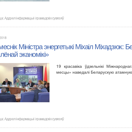
ца:
Аддзел інфармацыі і грамадскіх сувязяў
.2018
еснік Міністра энергетыкі Міхаіл Міхадзюк: 
лёнай эканомікі»
19 красавіка ўдзельнікі Міжнарод
месцы» наведалі Беларускую атамн
ца:
Аддзел інфармацыі і грамадскіх сувязяў