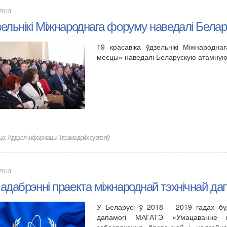
.2018
зельнікі Міжнароднага форуму наведалі Бела
19 красавіка ўдзельнікі Міжнарод
месцы» наведалі Беларускую атамную
ца:
Аддзел інфармацыі і грамадскіх сувязяў
.2018
адабрэнні праекта міжнароднай тэхнічнай да
У Беларусі ў 2018 – 2019 гадах бу
дапамогі МАГАТЭ «Умацаванне п
забеспячэння бяспечнай і надзейн