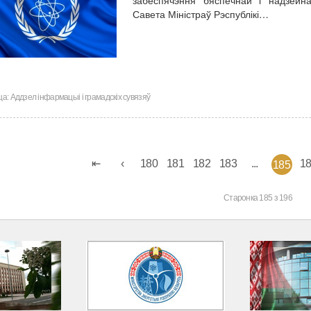
Савета Міністраў Рэспублікі…
ца:
Аддзел інфармацыі і грамадскіх сувязяў
180
181
182
183
...
1
185
Старонка 185 з 196