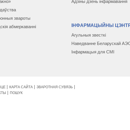
акно»
Адзіны дзень інфармавання
даўства
онныя звароты
ІНФАРМАЦЫЙНЫ ЦЭНТР
скія абмеркаваннi
Агульныя звесткі
Наведванне Беларускай АЭ
Інфармацыя для СМІ
ЙЦЕ
КАРТА САЙТА
ЗВАРОТНАЯ СУВЯЗЬ
КТЫ
ПОШУК