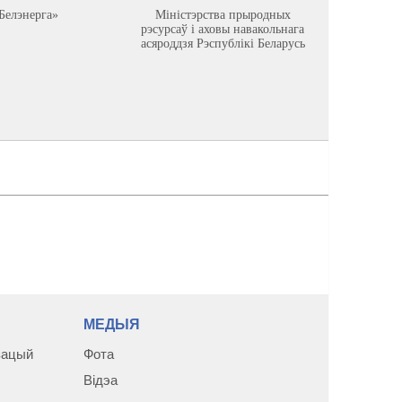
Белэнерга»
Міністэрства прыродных
Астравец
рэсурсаў і аховы навакольнага
асяроддзя Рэспублікі Беларусь
МЕДЫЯ
зацый
Фота
Відэа