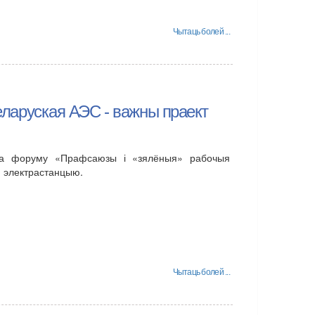
Чытаць болей ...
Беларуская АЭС - важны праект
нага форуму «Прафсаюзы і «зялёныя» рабочыя
ую электрастанцыю.
Чытаць болей ...