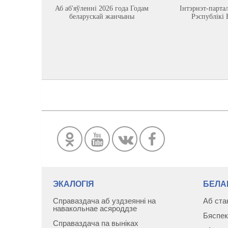
Аб аб'яўленні 2026 года Годам
Інтэрнэт-парта
беларускай жанчыны
Рэспублікі 
ЭКАЛОГІЯ
БЕЛА
Справаздача аб уздзеянні на
Аб ста
навакольнае асяроддзе
Бяспек
Справаздача па выніках