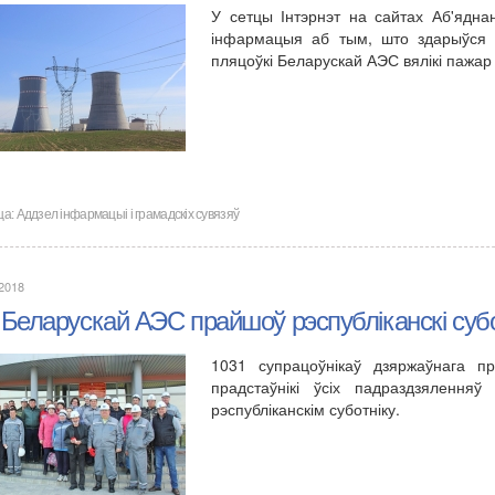
У сетцы Інтэрнэт на сайтах Аб'яднан
інфармацыя аб тым, што здарыўся 1
пляцоўкі Беларускай АЭС вялікі пажа
ца:
Аддзел інфармацыі і грамадскіх сувязяў
.2018
Беларускай АЭС прайшоў рэспубліканскі субо
1031 супрацоўнікаў дзяржаўнага пр
прадстаўнікі ўсіх падраздзялення
рэспубліканскім суботніку.