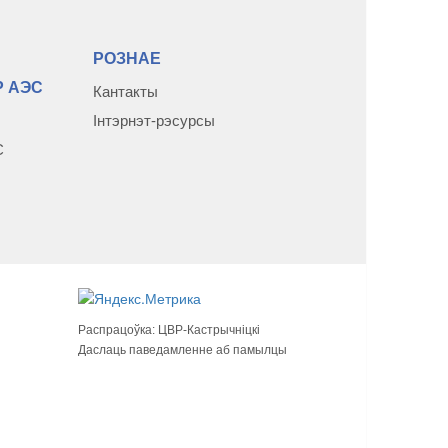
РОЗНАЕ
 АЭС
Кантакты
Інтэрнэт-рэсурсы
С
Распрацоўка:
ЦВР-Кастрычніцкі
Даслаць паведамленне аб памылцы