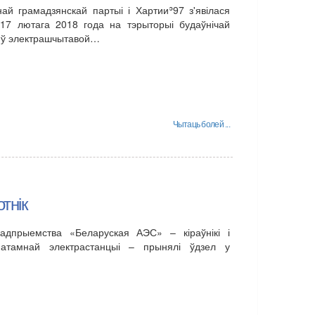
ай грамадзянскай партыі і Хартииʾ97 з'явілася
7 лютага 2018 года на тэрыторыі будаўнічай
р ў электрашчытавой…
Чытаць болей ...
тнік
адпрыемства «Беларуская АЭС» – кіраўнікі і
ў атамнай электрастанцыі – прынялі ўдзел у