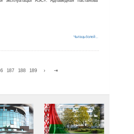
Чытаць болей ...
86
187
188
189